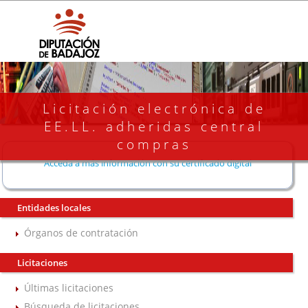
Licitación electrónica de
EE.LL. adheridas central
compras
Acceda a más información con su certificado digital
Entidades locales
Órganos de contratación
Licitaciones
Últimas licitaciones
Búsqueda de licitaciones