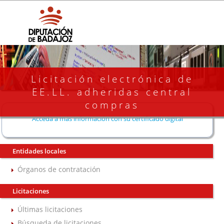
Licitación electrónica de
EE.LL. adheridas central
compras
Acceda a más información con su certificado digital
Entidades locales
Órganos de contratación
Licitaciones
Últimas licitaciones
Búsqueda de licitaciones