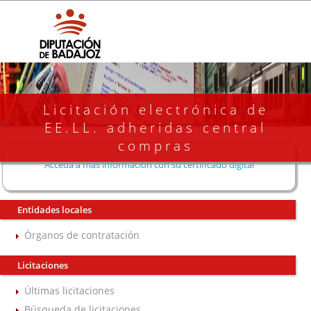
Licitación electrónica de
EE.LL. adheridas central
compras
Acceda a más información con su certificado digital
Entidades locales
Órganos de contratación
Licitaciones
Últimas licitaciones
Búsqueda de licitaciones