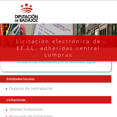
Licitación electrónica de
EE.LL. adheridas central
compras
Acceda a más información con su certificado digital
Entidades locales
Órganos de contratación
Licitaciones
Últimas licitaciones
Búsqueda de licitaciones