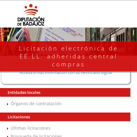
Licitación electrónica de
EE.LL. adheridas central
compras
Acceda a más información con su certificado digital
Entidades locales
Órganos de contratación
Licitaciones
Últimas licitaciones
Búsqueda de licitaciones