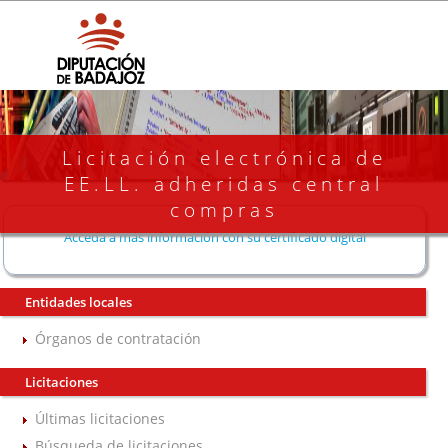
Licitación electrónica de
EE.LL. adheridas central
compras
Acceda a más información con su certificado digital
Entidades locales
Órganos de contratación
Licitaciones
Últimas licitaciones
Búsqueda de licitaciones