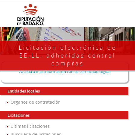
Licitación electrónica de
EE.LL. adheridas central
compras
Acceda a más información con su certificado digital
Entidades locales
Órganos de contratación
Licitaciones
Últimas licitaciones
Búsqueda de licitaciones