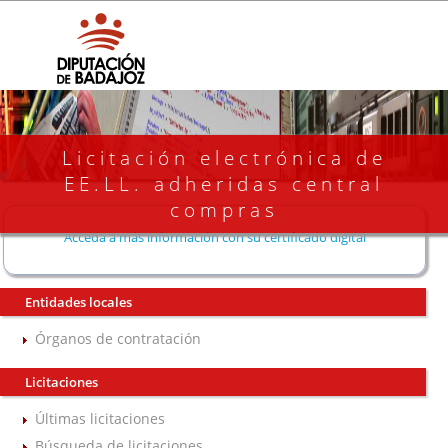
Licitación electrónica de
EE.LL. adheridas central
compras
Acceda a más información con su certificado digital
Entidades locales
Órganos de contratación
Licitaciones
Últimas licitaciones
Búsqueda de licitaciones