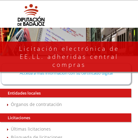
Licitación electrónica de
EE.LL. adheridas central
compras
Acceda a más información con su certificado digital
Entidades locales
Órganos de contratación
Licitaciones
Últimas licitaciones
Búsqueda de licitaciones