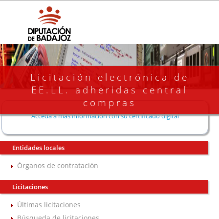
Licitación electrónica de
EE.LL. adheridas central
compras
Acceda a más información con su certificado digital
Entidades locales
Órganos de contratación
Licitaciones
Últimas licitaciones
Búsqueda de licitaciones