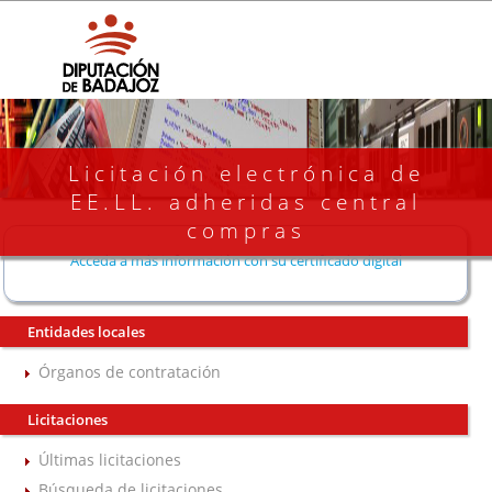
Licitación electrónica de
EE.LL. adheridas central
compras
Acceda a más información con su certificado digital
Entidades locales
Órganos de contratación
Licitaciones
Últimas licitaciones
Búsqueda de licitaciones