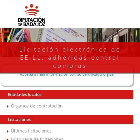
Licitación electrónica de
EE.LL. adheridas central
compras
Acceda a más información con su certificado digital
Entidades locales
Órganos de contratación
Licitaciones
Últimas licitaciones
Búsqueda de licitaciones