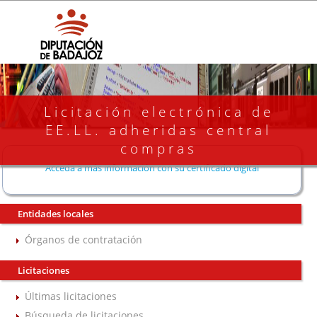
Licitación electrónica de
EE.LL. adheridas central
compras
Acceda a más información con su certificado digital
Entidades locales
Órganos de contratación
Licitaciones
Últimas licitaciones
Búsqueda de licitaciones