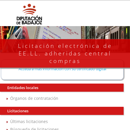
Licitación electrónica de
EE.LL. adheridas central
compras
Acceda a más información con su certificado digital
Entidades locales
Órganos de contratación
Licitaciones
Últimas licitaciones
Búsqueda de licitaciones