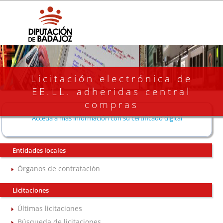
Licitación electrónica de
EE.LL. adheridas central
compras
Acceda a más información con su certificado digital
Entidades locales
Órganos de contratación
Licitaciones
Últimas licitaciones
Búsqueda de licitaciones