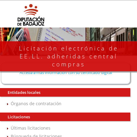
Licitación electrónica de
EE.LL. adheridas central
compras
Acceda a más información con su certificado digital
Entidades locales
Órganos de contratación
Licitaciones
Últimas licitaciones
Búsqueda de licitaciones