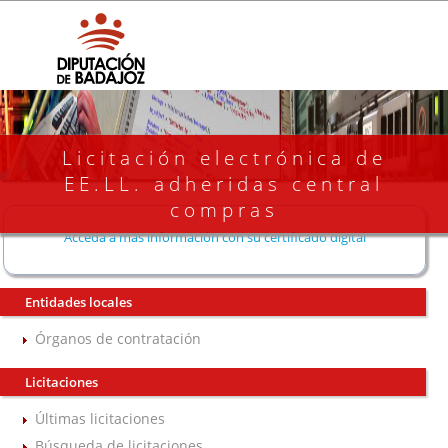
Licitación electrónica de
EE.LL. adheridas central
compras
Acceda a más información con su certificado digital
Entidades locales
Órganos de contratación
Licitaciones
Últimas licitaciones
Búsqueda de licitaciones