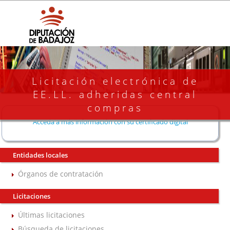
Licitación electrónica de
EE.LL. adheridas central
compras
Acceda a más información con su certificado digital
Entidades locales
Órganos de contratación
Licitaciones
Últimas licitaciones
Búsqueda de licitaciones