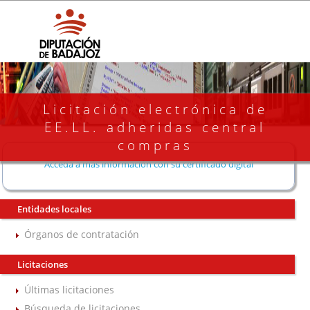
Licitación electrónica de
EE.LL. adheridas central
compras
Acceda a más información con su certificado digital
Entidades locales
Órganos de contratación
Licitaciones
Últimas licitaciones
Búsqueda de licitaciones