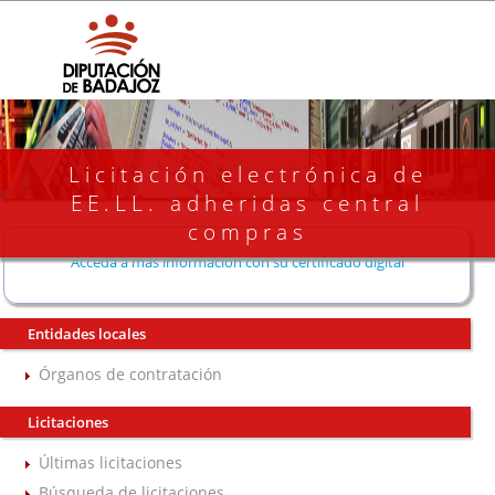
Licitación electrónica de
EE.LL. adheridas central
compras
Acceda a más información con su certificado digital
Entidades locales
Órganos de contratación
Licitaciones
Últimas licitaciones
Búsqueda de licitaciones