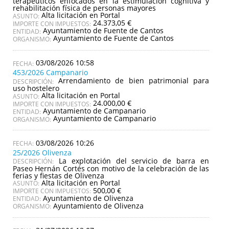
terapéuticos enfocados en la estimulación cognitiva y
rehabilitación física de personas mayores
Alta licitación en Portal
ASUNTO:
24.373,05 €
IMPORTE CON IMPUESTOS:
Ayuntamiento de Fuente de Cantos
ENTIDAD:
Ayuntamiento de Fuente de Cantos
ORGANISMO:
03/08/2026 10:58
453/2026 Campanario
Arrendamiento de bien patrimonial para
DESCRIPCIÓN:
uso hostelero
Alta licitación en Portal
ASUNTO:
24.000,00 €
IMPORTE CON IMPUESTOS:
Ayuntamiento de Campanario
ENTIDAD:
Ayuntamiento de Campanario
ORGANISMO:
03/08/2026 10:26
25/2026 Olivenza
La explotación del servicio de barra en
DESCRIPCIÓN:
Paseo Hernán Cortés con motivo de la celebración de las
ferias y fiestas de Olivenza
Alta licitación en Portal
ASUNTO:
500,00 €
IMPORTE CON IMPUESTOS:
Ayuntamiento de Olivenza
ENTIDAD:
Ayuntamiento de Olivenza
ORGANISMO: