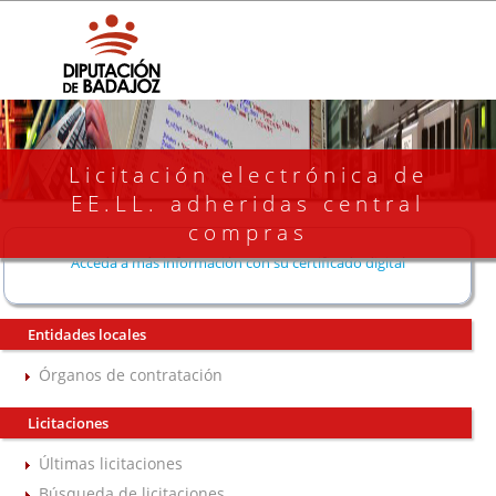
Licitación electrónica de
EE.LL. adheridas central
compras
Acceda a más información con su certificado digital
Entidades locales
Órganos de contratación
Licitaciones
Últimas licitaciones
Búsqueda de licitaciones