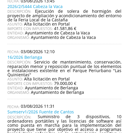
03/08/2026 13:45
2026/2/S444 Cabeza la Vaca
Ejecución de solera de hormigón del
DESCRIPCIÓN:
proyecto de ampliación y acondicionamiento del entorno
de la Feria Local de la Castaña
Alta licitación en Portal
ASUNTO:
41.581,86 €
IMPORTE CON IMPUESTOS:
Ayuntamiento de Cabeza la Vaca
ENTIDAD:
Ayuntamiento de Cabeza la Vaca
ORGANISMO:
03/08/2026 12:10
16/2026 Berlanga
Servicio de mantenimiento, conservación,
DESCRIPCIÓN:
reparación menor y reposición puntual de los elementos
e instalaciones existente en el Parque Periurbano "Las
Quinientas"
Alta licitación en Portal
ASUNTO:
79.000,00 €
IMPORTE CON IMPUESTOS:
Ayuntamiento de Berlanga
ENTIDAD:
Ayuntamiento de Berlanga
ORGANISMO:
03/08/2026 11:31
Sumserv1/2026 Fuente de Cantos
Suministro de 3 dispositivos, 10
DESCRIPCIÓN:
ordenadores portátiles y las licencias de software así
como puesta en marcha para la implementación del
proyecto que tiene por objetivo el acceso a programas