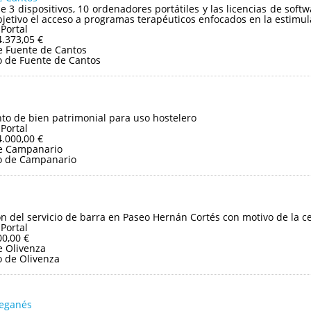
e 3 dispositivos, 10 ordenadores portátiles y las licencias de so
jetivo el acceso a programas terapéuticos enfocados en la estimula
 Portal
4.373,05 €
 Fuente de Cantos
 de Fuente de Cantos
o de bien patrimonial para uso hostelero
 Portal
4.000,00 €
e Campanario
o de Campanario
ón del servicio de barra en Paseo Hernán Cortés con motivo de la cel
 Portal
00,00 €
 Olivenza
 de Olivenza
Leganés