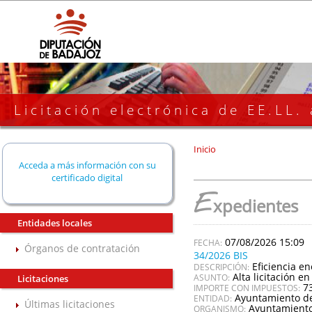
Licitación electrónica de EE.LL.
Inicio
Acceda a más información con su
certificado digital
E
xpedientes
Entidades locales
07/08/2026 15:09
Órganos de contratación
34/2026 BIS
Eficiencia e
DESCRIPCIÓN:
Alta licitación en
ASUNTO:
Licitaciones
7
IMPORTE CON IMPUESTOS:
Ayuntamiento de
ENTIDAD:
Últimas licitaciones
Ayuntamiento
ORGANISMO: