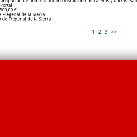
 ocupación de dominio público instalación de casetas y barras. Sa
 Portal
.500,00 €
 Fregenal de la Sierra
de Fregenal de la Sierra
1
2
3
>>