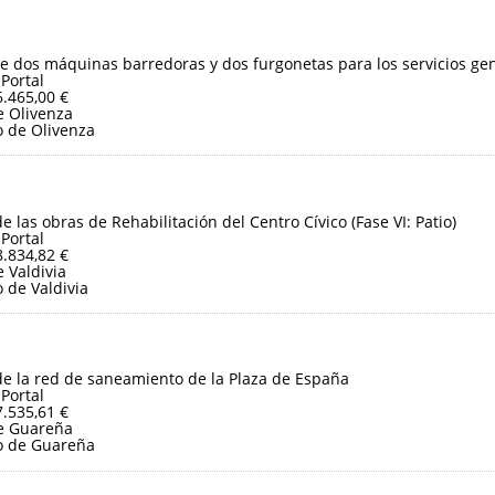
e dos máquinas barredoras y dos furgonetas para los servicios ge
 Portal
6.465,00 €
 Olivenza
 de Olivenza
e las obras de Rehabilitación del Centro Cívico (Fase VI: Patio)
 Portal
8.834,82 €
 Valdivia
 de Valdivia
e la red de saneamiento de la Plaza de España
 Portal
7.535,61 €
e Guareña
o de Guareña