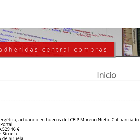
 adheridas central compras
Inicio
nergética, actuando en huecos del CEIP Moreno Nieto. Cofinanciad
 Portal
3.529,46 €
 Siruela
 de Siruela