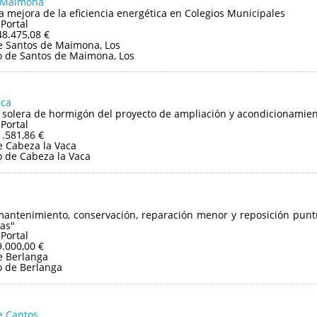
e Maimona
a mejora de la eficiencia energética en Colegios Municipales
 Portal
48.475,08 €
 Santos de Maimona, Los
 de Santos de Maimona, Los
aca
 solera de hormigón del proyecto de ampliación y acondicionamient
 Portal
1.581,86 €
 Cabeza la Vaca
 de Cabeza la Vaca
mantenimiento, conservación, reparación menor y reposición puntu
as"
 Portal
9.000,00 €
e Berlanga
 de Berlanga
e Cantos