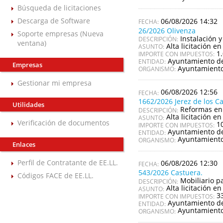
Búsqueda de licitaciones
Descarga de Software
06/08/2026 14:32
26/2026 Olivenza
Soporte empresas (Nueva
Instalación 
DESCRIPCIÓN:
ventana)
Alta licitación en
ASUNTO:
1
IMPORTE CON IMPUESTOS:
Ayuntamiento de
ENTIDAD:
Empresas
Ayuntamiento
ORGANISMO:
Gestionar mi empresa
06/08/2026 12:56
1662/2026 Jerez de los C
Utilidades
Reformas en 
DESCRIPCIÓN:
Alta licitación en
ASUNTO:
Verificación de documentos
1
IMPORTE CON IMPUESTOS:
Ayuntamiento de 
ENTIDAD:
Ayuntamiento 
ORGANISMO:
Enlaces
Perfil de Contratante de EE.LL.
06/08/2026 12:30
543/2026 Castuera.
Códigos FACE de EE.LL.
Mobiliario p
DESCRIPCIÓN:
Alta licitación en
ASUNTO:
3
IMPORTE CON IMPUESTOS:
Ayuntamiento d
ENTIDAD:
Ayuntamiento
ORGANISMO: