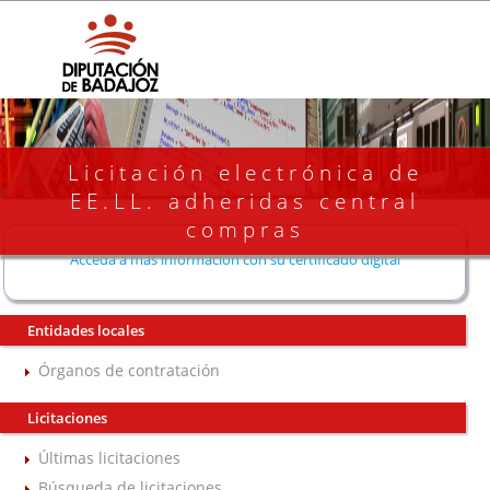
Licitación electrónica de
EE.LL. adheridas central
compras
Acceda a más información con su certificado digital
Entidades locales
Órganos de contratación
Licitaciones
Últimas licitaciones
Búsqueda de licitaciones