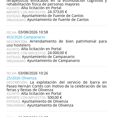
terapéuticos enfocados en la estimulación cognitiva y
rehabilitación física de personas mayores
Alta licitación en Portal
ASUNTO:
24.373,05 €
IMPORTE CON IMPUESTOS:
Ayuntamiento de Fuente de Cantos
ENTIDAD:
Ayuntamiento de Fuente de Cantos
ORGANISMO:
03/08/2026 10:58
453/2026 Campanario
Arrendamiento de bien patrimonial para
DESCRIPCIÓN:
uso hostelero
Alta licitación en Portal
ASUNTO:
24.000,00 €
IMPORTE CON IMPUESTOS:
Ayuntamiento de Campanario
ENTIDAD:
Ayuntamiento de Campanario
ORGANISMO:
03/08/2026 10:26
25/2026 Olivenza
La explotación del servicio de barra en
DESCRIPCIÓN:
Paseo Hernán Cortés con motivo de la celebración de las
ferias y fiestas de Olivenza
Alta licitación en Portal
ASUNTO:
500,00 €
IMPORTE CON IMPUESTOS:
Ayuntamiento de Olivenza
ENTIDAD:
Ayuntamiento de Olivenza
ORGANISMO: