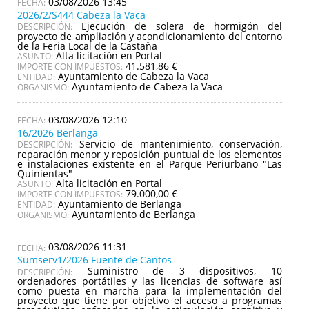
03/08/2026 13:45
2026/2/S444 Cabeza la Vaca
Ejecución de solera de hormigón del
DESCRIPCIÓN:
proyecto de ampliación y acondicionamiento del entorno
de la Feria Local de la Castaña
Alta licitación en Portal
ASUNTO:
41.581,86 €
IMPORTE CON IMPUESTOS:
Ayuntamiento de Cabeza la Vaca
ENTIDAD:
Ayuntamiento de Cabeza la Vaca
ORGANISMO:
03/08/2026 12:10
16/2026 Berlanga
Servicio de mantenimiento, conservación,
DESCRIPCIÓN:
reparación menor y reposición puntual de los elementos
e instalaciones existente en el Parque Periurbano "Las
Quinientas"
Alta licitación en Portal
ASUNTO:
79.000,00 €
IMPORTE CON IMPUESTOS:
Ayuntamiento de Berlanga
ENTIDAD:
Ayuntamiento de Berlanga
ORGANISMO:
03/08/2026 11:31
Sumserv1/2026 Fuente de Cantos
Suministro de 3 dispositivos, 10
DESCRIPCIÓN:
ordenadores portátiles y las licencias de software así
como puesta en marcha para la implementación del
proyecto que tiene por objetivo el acceso a programas