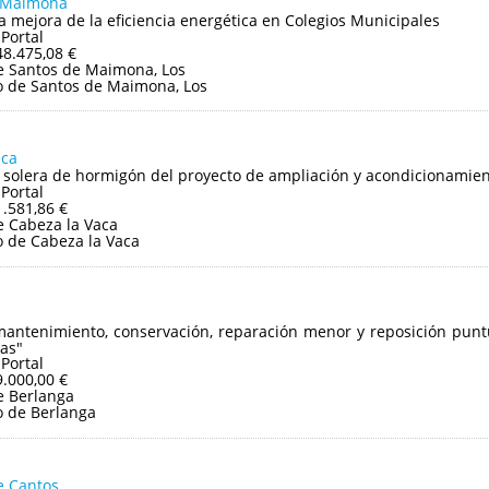
e Maimona
a mejora de la eficiencia energética en Colegios Municipales
 Portal
48.475,08 €
 Santos de Maimona, Los
 de Santos de Maimona, Los
aca
 solera de hormigón del proyecto de ampliación y acondicionamient
 Portal
1.581,86 €
 Cabeza la Vaca
 de Cabeza la Vaca
mantenimiento, conservación, reparación menor y reposición puntu
as"
 Portal
9.000,00 €
e Berlanga
 de Berlanga
e Cantos