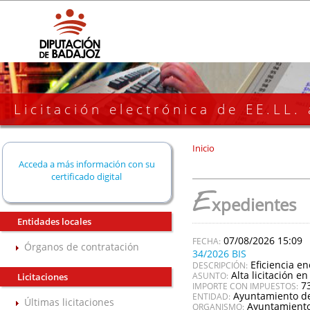
Licitación electrónica de EE.LL.
Inicio
Acceda a más información con su
certificado digital
E
xpedientes
Entidades locales
07/08/2026 15:09
Órganos de contratación
34/2026 BIS
Eficiencia e
DESCRIPCIÓN:
Alta licitación en
ASUNTO:
Licitaciones
7
IMPORTE CON IMPUESTOS:
Ayuntamiento de
ENTIDAD:
Últimas licitaciones
Ayuntamiento
ORGANISMO: