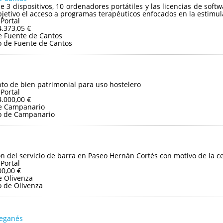
e 3 dispositivos, 10 ordenadores portátiles y las licencias de so
jetivo el acceso a programas terapéuticos enfocados en la estimula
 Portal
4.373,05 €
 Fuente de Cantos
 de Fuente de Cantos
o de bien patrimonial para uso hostelero
 Portal
4.000,00 €
e Campanario
o de Campanario
ón del servicio de barra en Paseo Hernán Cortés con motivo de la cel
 Portal
00,00 €
 Olivenza
 de Olivenza
Leganés