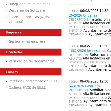
Búsqueda de licitaciones
Descarga de Software
06/08/2026 14:32
26/2026 Olivenza
Soporte empresas (Nueva
Instalación 
DESCRIPCIÓN:
ventana)
Alta licitación en
ASUNTO:
1
IMPORTE CON IMPUESTOS:
Ayuntamiento de
ENTIDAD:
Empresas
Ayuntamiento
ORGANISMO:
Gestionar mi empresa
06/08/2026 12:56
1662/2026 Jerez de los C
Utilidades
Reformas en 
DESCRIPCIÓN:
Alta licitación en
ASUNTO:
Verificación de documentos
1
IMPORTE CON IMPUESTOS:
Ayuntamiento de 
ENTIDAD:
Ayuntamiento 
ORGANISMO:
Enlaces
Perfil de Contratante de EE.LL.
06/08/2026 12:30
543/2026 Castuera.
Códigos FACE de EE.LL.
Mobiliario p
DESCRIPCIÓN:
Alta licitación en
ASUNTO:
3
IMPORTE CON IMPUESTOS:
Ayuntamiento d
ENTIDAD:
Ayuntamiento
ORGANISMO: