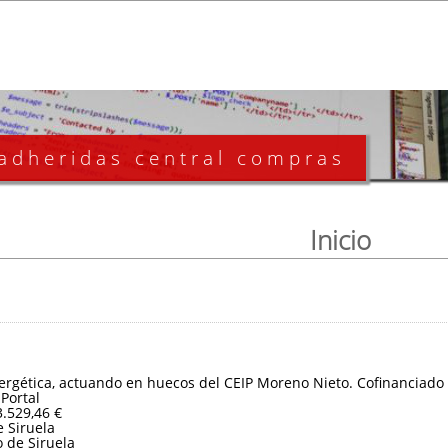
 adheridas central compras
Inicio
nergética, actuando en huecos del CEIP Moreno Nieto. Cofinanciad
 Portal
3.529,46 €
 Siruela
 de Siruela