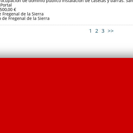
 ocupación de dominio público instalación de casetas y barras. Sa
 Portal
.500,00 €
 Fregenal de la Sierra
de Fregenal de la Sierra
1
2
3
>>