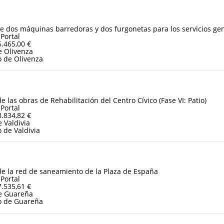
e dos máquinas barredoras y dos furgonetas para los servicios ge
 Portal
6.465,00 €
 Olivenza
 de Olivenza
e las obras de Rehabilitación del Centro Cívico (Fase VI: Patio)
 Portal
8.834,82 €
 Valdivia
 de Valdivia
e la red de saneamiento de la Plaza de España
 Portal
7.535,61 €
e Guareña
o de Guareña