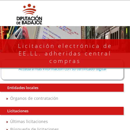
Licitación electrónica de
EE.LL. adheridas central
compras
Acceda a más información con su certificado digital
Entidades locales
Órganos de contratación
Licitaciones
Últimas licitaciones
Búsqueda de licitaciones