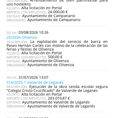
Arrendamiento de bien patrimonial para
DESCRIPCIÓN:
uso hostelero
Alta licitación en Portal
ASUNTO:
24.000,00 €
IMPORTE CON IMPUESTOS:
Ayuntamiento de Campanario
ENTIDAD:
Ayuntamiento de Campanario
ORGANISMO:
03/08/2026 10:26
25/2026 Olivenza
La explotación del servicio de barra en
DESCRIPCIÓN:
Paseo Hernán Cortés con motivo de la celebración de las
ferias y fiestas de Olivenza
Alta licitación en Portal
ASUNTO:
500,00 €
IMPORTE CON IMPUESTOS:
Ayuntamiento de Olivenza
ENTIDAD:
Ayuntamiento de Olivenza
ORGANISMO:
31/07/2026 13:07
514/2025-1 Valverde de Leganés
Ejecución de la obra senda escolar segura
DESCRIPCIÓN:
"Colegio Cristo Crucificado" de Valverde de Leganés
Alta licitación en Portal
ASUNTO:
203.010,87 €
IMPORTE CON IMPUESTOS:
Ayuntamiento de Valverde de Leganés
ENTIDAD:
Ayuntamiento de Valverde de Leganés
ORGANISMO: