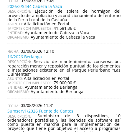
03/08/2026 13:45
2026/2/S444 Cabeza la Vaca
Ejecución de solera de hormigón del
DESCRIPCIÓN:
proyecto de ampliación y acondicionamiento del entorno
de la Feria Local de la Castaña
Alta licitación en Portal
ASUNTO:
41.581,86 €
IMPORTE CON IMPUESTOS:
Ayuntamiento de Cabeza la Vaca
ENTIDAD:
Ayuntamiento de Cabeza la Vaca
ORGANISMO:
03/08/2026 12:10
16/2026 Berlanga
Servicio de mantenimiento, conservación,
DESCRIPCIÓN:
reparación menor y reposición puntual de los elementos
e instalaciones existente en el Parque Periurbano "Las
Quinientas"
Alta licitación en Portal
ASUNTO:
79.000,00 €
IMPORTE CON IMPUESTOS:
Ayuntamiento de Berlanga
ENTIDAD:
Ayuntamiento de Berlanga
ORGANISMO:
03/08/2026 11:31
Sumserv1/2026 Fuente de Cantos
Suministro de 3 dispositivos, 10
DESCRIPCIÓN:
ordenadores portátiles y las licencias de software así
como puesta en marcha para la implementación del
proyecto que tiene por objetivo el acceso a programas