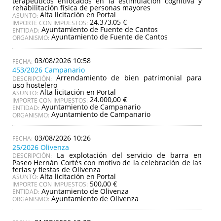
terapéuticos enfocados en la estimulación cognitiva y
rehabilitación física de personas mayores
Alta licitación en Portal
ASUNTO:
24.373,05 €
IMPORTE CON IMPUESTOS:
Ayuntamiento de Fuente de Cantos
ENTIDAD:
Ayuntamiento de Fuente de Cantos
ORGANISMO:
03/08/2026 10:58
453/2026 Campanario
Arrendamiento de bien patrimonial para
DESCRIPCIÓN:
uso hostelero
Alta licitación en Portal
ASUNTO:
24.000,00 €
IMPORTE CON IMPUESTOS:
Ayuntamiento de Campanario
ENTIDAD:
Ayuntamiento de Campanario
ORGANISMO:
03/08/2026 10:26
25/2026 Olivenza
La explotación del servicio de barra en
DESCRIPCIÓN:
Paseo Hernán Cortés con motivo de la celebración de las
ferias y fiestas de Olivenza
Alta licitación en Portal
ASUNTO:
500,00 €
IMPORTE CON IMPUESTOS:
Ayuntamiento de Olivenza
ENTIDAD:
Ayuntamiento de Olivenza
ORGANISMO: