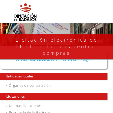
Licitación electrónica de
EE.LL. adheridas central
compras
Acceda a más información con su certificado digital
Entidades locales
Órganos de contratación
Licitaciones
Últimas licitaciones
Búsqueda de licitaciones