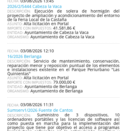
03/08/2026 13:45
2026/2/S444 Cabeza la Vaca
Ejecución de solera de hormigón del
DESCRIPCIÓN:
proyecto de ampliación y acondicionamiento del entorno
de la Feria Local de la Castaña
Alta licitación en Portal
ASUNTO:
41.581,86 €
IMPORTE CON IMPUESTOS:
Ayuntamiento de Cabeza la Vaca
ENTIDAD:
Ayuntamiento de Cabeza la Vaca
ORGANISMO:
03/08/2026 12:10
16/2026 Berlanga
Servicio de mantenimiento, conservación,
DESCRIPCIÓN:
reparación menor y reposición puntual de los elementos
e instalaciones existente en el Parque Periurbano "Las
Quinientas"
Alta licitación en Portal
ASUNTO:
79.000,00 €
IMPORTE CON IMPUESTOS:
Ayuntamiento de Berlanga
ENTIDAD:
Ayuntamiento de Berlanga
ORGANISMO:
03/08/2026 11:31
Sumserv1/2026 Fuente de Cantos
Suministro de 3 dispositivos, 10
DESCRIPCIÓN:
ordenadores portátiles y las licencias de software así
como puesta en marcha para la implementación del
proyecto que tiene por objetivo el acceso a programas