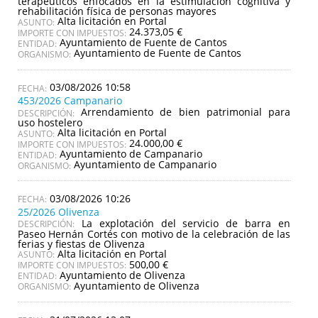
terapéuticos enfocados en la estimulación cognitiva y
rehabilitación física de personas mayores
Alta licitación en Portal
ASUNTO:
24.373,05 €
IMPORTE CON IMPUESTOS:
Ayuntamiento de Fuente de Cantos
ENTIDAD:
Ayuntamiento de Fuente de Cantos
ORGANISMO:
03/08/2026 10:58
453/2026 Campanario
Arrendamiento de bien patrimonial para
DESCRIPCIÓN:
uso hostelero
Alta licitación en Portal
ASUNTO:
24.000,00 €
IMPORTE CON IMPUESTOS:
Ayuntamiento de Campanario
ENTIDAD:
Ayuntamiento de Campanario
ORGANISMO:
03/08/2026 10:26
25/2026 Olivenza
La explotación del servicio de barra en
DESCRIPCIÓN:
Paseo Hernán Cortés con motivo de la celebración de las
ferias y fiestas de Olivenza
Alta licitación en Portal
ASUNTO:
500,00 €
IMPORTE CON IMPUESTOS:
Ayuntamiento de Olivenza
ENTIDAD:
Ayuntamiento de Olivenza
ORGANISMO: