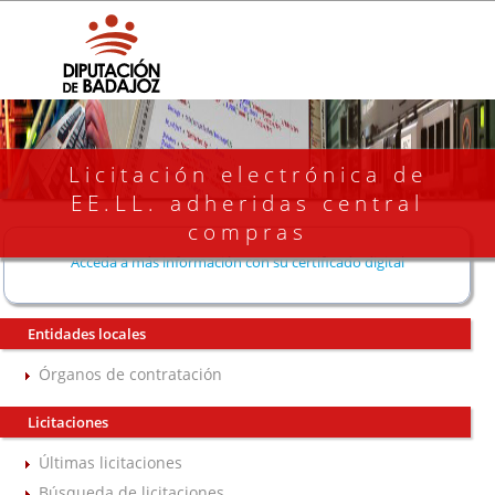
Licitación electrónica de
EE.LL. adheridas central
compras
Acceda a más información con su certificado digital
Entidades locales
Órganos de contratación
Licitaciones
Últimas licitaciones
Búsqueda de licitaciones