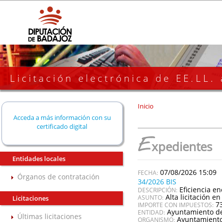
Licitación electrónica de EE.LL.
Inicio
Acceda a más información con su
certificado digital
E
xpedientes
Entidades locales
07/08/2026 15:09
Órganos de contratación
34/2026 BIS
Eficiencia e
DESCRIPCIÓN:
Alta licitación en
ASUNTO:
Licitaciones
7
IMPORTE CON IMPUESTOS:
Ayuntamiento de
ENTIDAD:
Últimas licitaciones
Ayuntamiento
ORGANISMO: