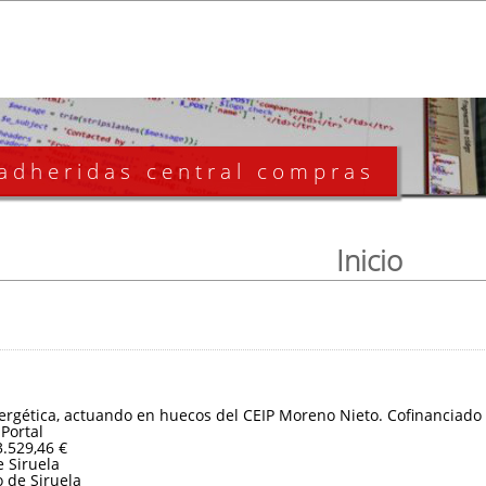
 adheridas central compras
Inicio
nergética, actuando en huecos del CEIP Moreno Nieto. Cofinanciad
 Portal
3.529,46 €
 Siruela
 de Siruela