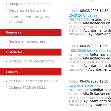
Búsqueda de licitaciones
Descarga de Software
06/08/2026 14:32
26/2026 Olivenza
Soporte empresas (Nueva
Instalación 
DESCRIPCIÓN:
ventana)
Alta licitación en
ASUNTO:
1
IMPORTE CON IMPUESTOS:
Ayuntamiento de
ENTIDAD:
Empresas
Ayuntamiento
ORGANISMO:
Gestionar mi empresa
06/08/2026 12:56
1662/2026 Jerez de los C
Utilidades
Reformas en 
DESCRIPCIÓN:
Alta licitación en
ASUNTO:
Verificación de documentos
1
IMPORTE CON IMPUESTOS:
Ayuntamiento de 
ENTIDAD:
Ayuntamiento 
ORGANISMO:
Enlaces
Perfil de Contratante de EE.LL.
06/08/2026 12:30
543/2026 Castuera.
Códigos FACE de EE.LL.
Mobiliario p
DESCRIPCIÓN:
Alta licitación en
ASUNTO:
3
IMPORTE CON IMPUESTOS:
Ayuntamiento d
ENTIDAD:
Ayuntamiento
ORGANISMO: