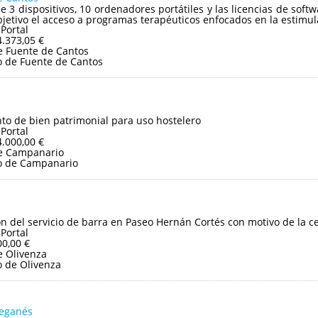
e 3 dispositivos, 10 ordenadores portátiles y las licencias de so
jetivo el acceso a programas terapéuticos enfocados en la estimula
 Portal
4.373,05 €
 Fuente de Cantos
 de Fuente de Cantos
o de bien patrimonial para uso hostelero
 Portal
4.000,00 €
e Campanario
o de Campanario
ón del servicio de barra en Paseo Hernán Cortés con motivo de la cel
 Portal
00,00 €
 Olivenza
 de Olivenza
Leganés