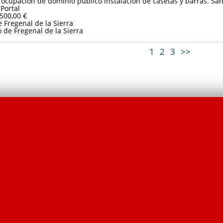
 ocupación de dominio público instalación de casetas y barras. Sa
 Portal
.500,00 €
 Fregenal de la Sierra
de Fregenal de la Sierra
1
2
3
>>