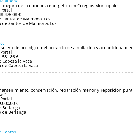
e Maimona
a mejora de la eficiencia energética en Colegios Municipales
 Portal
48.475,08 €
 Santos de Maimona, Los
 de Santos de Maimona, Los
aca
 solera de hormigón del proyecto de ampliación y acondicionamient
 Portal
1.581,86 €
 Cabeza la Vaca
 de Cabeza la Vaca
mantenimiento, conservación, reparación menor y reposición puntu
as"
 Portal
9.000,00 €
e Berlanga
 de Berlanga
e Cantos