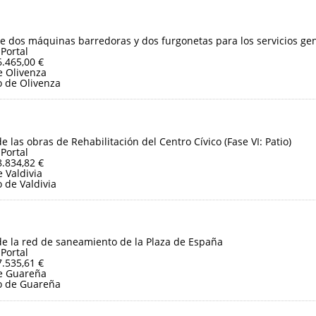
e dos máquinas barredoras y dos furgonetas para los servicios ge
 Portal
6.465,00 €
 Olivenza
 de Olivenza
e las obras de Rehabilitación del Centro Cívico (Fase VI: Patio)
 Portal
8.834,82 €
 Valdivia
 de Valdivia
e la red de saneamiento de la Plaza de España
 Portal
7.535,61 €
e Guareña
o de Guareña