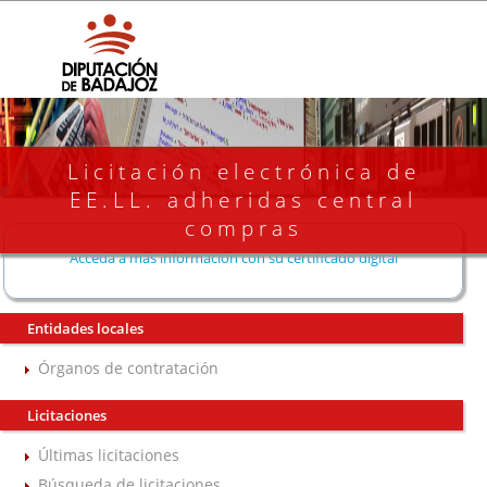
Licitación electrónica de
EE.LL. adheridas central
compras
Acceda a más información con su certificado digital
Entidades locales
Órganos de contratación
Licitaciones
Últimas licitaciones
Búsqueda de licitaciones