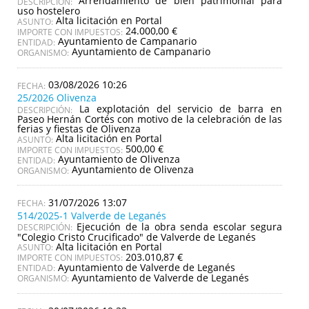
Arrendamiento de bien patrimonial para
DESCRIPCIÓN:
uso hostelero
Alta licitación en Portal
ASUNTO:
24.000,00 €
IMPORTE CON IMPUESTOS:
Ayuntamiento de Campanario
ENTIDAD:
Ayuntamiento de Campanario
ORGANISMO:
03/08/2026 10:26
25/2026 Olivenza
La explotación del servicio de barra en
DESCRIPCIÓN:
Paseo Hernán Cortés con motivo de la celebración de las
ferias y fiestas de Olivenza
Alta licitación en Portal
ASUNTO:
500,00 €
IMPORTE CON IMPUESTOS:
Ayuntamiento de Olivenza
ENTIDAD:
Ayuntamiento de Olivenza
ORGANISMO:
31/07/2026 13:07
514/2025-1 Valverde de Leganés
Ejecución de la obra senda escolar segura
DESCRIPCIÓN:
"Colegio Cristo Crucificado" de Valverde de Leganés
Alta licitación en Portal
ASUNTO:
203.010,87 €
IMPORTE CON IMPUESTOS:
Ayuntamiento de Valverde de Leganés
ENTIDAD:
Ayuntamiento de Valverde de Leganés
ORGANISMO: