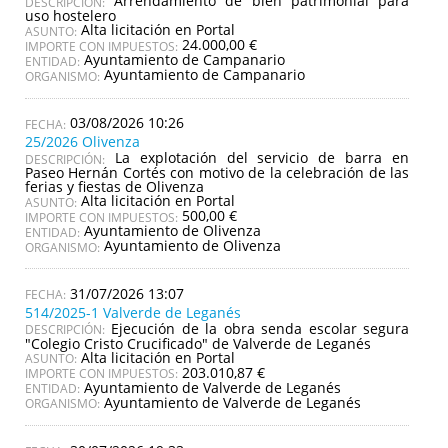
Arrendamiento de bien patrimonial para
DESCRIPCIÓN:
uso hostelero
Alta licitación en Portal
ASUNTO:
24.000,00 €
IMPORTE CON IMPUESTOS:
Ayuntamiento de Campanario
ENTIDAD:
Ayuntamiento de Campanario
ORGANISMO:
03/08/2026 10:26
25/2026 Olivenza
La explotación del servicio de barra en
DESCRIPCIÓN:
Paseo Hernán Cortés con motivo de la celebración de las
ferias y fiestas de Olivenza
Alta licitación en Portal
ASUNTO:
500,00 €
IMPORTE CON IMPUESTOS:
Ayuntamiento de Olivenza
ENTIDAD:
Ayuntamiento de Olivenza
ORGANISMO:
31/07/2026 13:07
514/2025-1 Valverde de Leganés
Ejecución de la obra senda escolar segura
DESCRIPCIÓN:
"Colegio Cristo Crucificado" de Valverde de Leganés
Alta licitación en Portal
ASUNTO:
203.010,87 €
IMPORTE CON IMPUESTOS:
Ayuntamiento de Valverde de Leganés
ENTIDAD:
Ayuntamiento de Valverde de Leganés
ORGANISMO: