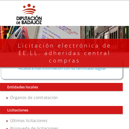
Licitación electrónica de
EE.LL. adheridas central
compras
Acceda a más información con su certificado digital
Entidades locales
Órganos de contratación
Licitaciones
Últimas licitaciones
Búsqueda de licitaciones