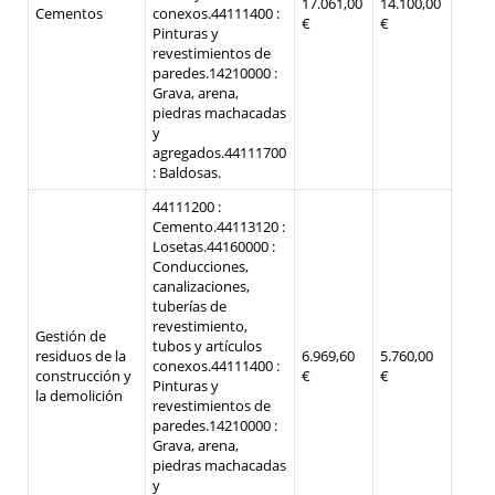
17.061,00
14.100,00
Cementos
conexos.
44111400 :
€
€
Pinturas y
revestimientos de
paredes.
14210000 :
Grava, arena,
piedras machacadas
y
agregados.
44111700
: Baldosas.
44111200 :
Cemento.
44113120 :
Losetas.
44160000 :
Conducciones,
canalizaciones,
tuberías de
revestimiento,
Gestión de
tubos y artículos
residuos de la
6.969,60
5.760,00
conexos.
44111400 :
construcción y
€
€
Pinturas y
la demolición
revestimientos de
paredes.
14210000 :
Grava, arena,
piedras machacadas
y