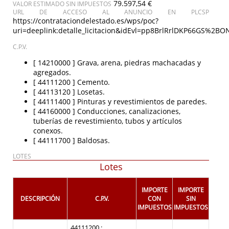
79.597,54 €
VALOR ESTIMADO SIN IMPUESTOS
URL DE ACCESO AL ANUNCIO EN PLCSP
https://contrataciondelestado.es/wps/poc?
uri=deeplink:detalle_licitacion&idEvl=pp8BrlRrlDKP66GS%2
C.P.V.
[ 14210000 ]
Grava, arena, piedras machacadas y
agregados.
[ 44111200 ]
Cemento.
[ 44113120 ]
Losetas.
[ 44111400 ]
Pinturas y revestimientos de paredes.
[ 44160000 ]
Conducciones, canalizaciones,
tuberías de revestimiento, tubos y artículos
conexos.
[ 44111700 ]
Baldosas.
LOTES
Lotes
IMPORTE
IMPORTE
DESCRIPCIÓN
C.P.V.
CON
SIN
IMPUESTOS
IMPUESTOS
44111200 :