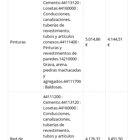
Cemento.
44113120 :
Losetas.
44160000 :
Conducciones,
canalizaciones,
tuberías de
revestimiento,
tubos y artículos
5.014,86
4.144,51
Pinturas
conexos.
44111400 :
€
€
Pinturas y
revestimientos de
paredes.
14210000 :
Grava, arena,
piedras machacadas
y
agregados.
44111700
: Baldosas.
44111200 :
Cemento.
44113120 :
Losetas.
44160000 :
Conducciones,
canalizaciones,
tuberías de
revestimiento,
tubos y artículos
Red de
4.176,32
3.451,50