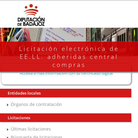
Licitación electrónica de
EE.LL. adheridas central
compras
Acceda a más información con su certificado digital
Entidades locales
Órganos de contratación
Licitaciones
Últimas licitaciones
Búsqueda de licitaciones