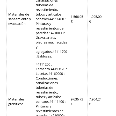
canalizaciones,
tuberías de
revestimiento,
Materiales de
tubos y artículos
1.566,95
1.295,00
saneamiento y
conexos.
44111400 :
€
€
evacuación
Pinturas y
revestimientos de
paredes.
14210000 :
Grava, arena,
piedras machacadas
y
agregados.
44111700
: Baldosas.
44111200 :
Cemento.
44113120 :
Losetas.
44160000 :
Conducciones,
canalizaciones,
tuberías de
revestimiento,
tubos y artículos
Materiales
9.636,73
7.964,24
conexos.
44111400 :
graníticos
€
€
Pinturas y
revestimientos de
paredes.
14210000 :