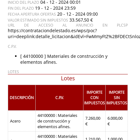
04 - 12 - 2024 00:01
INICIO DEL PLAZO
19 - 12 - 2024 23:59
FIN DEL PLAZO
20 - 12 - 2024 09:00
FECHA APERTURA OFERTAS
33.567,50 €
VALOR ESTIMADO SIN IMPUESTOS
URL DE ACCESO AL ANUNCIO EN PLCSP
https://contrataciondelestado.es/wps/poc?
uri=deeplink:detalle_licitacion&idEvl=FwMmyFtZ%2BFDECtS
C.P.V.
[ 44100000 ]
Materiales de construcción y
elementos afines.
LOTES
Lotes
IMPORTE
IMPORTE
DESCRIPCIÓN
C.P.V.
CON
SIN
IMPUESTOS
IMPUESTOS
44100000 : Materiales
7.260,00
6.000,00
Acero
de construcción y
€
€
elementos afines.
44100000 : Materiales
1.210,00
1.000,00