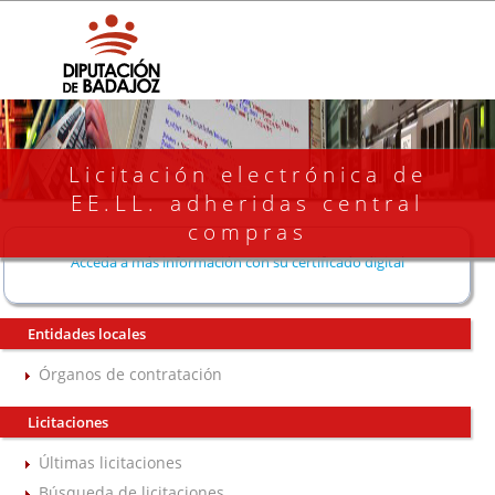
Licitación electrónica de
EE.LL. adheridas central
compras
Acceda a más información con su certificado digital
Entidades locales
Órganos de contratación
Licitaciones
Últimas licitaciones
Búsqueda de licitaciones