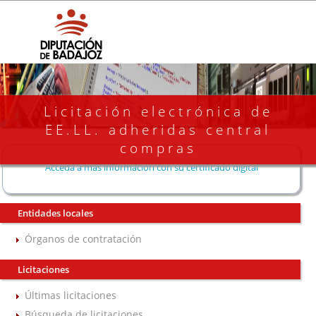
Licitación electrónica de
EE.LL. adheridas central
compras
Acceda a más información con su certificado digital
Entidades locales
Órganos de contratación
Licitaciones
Últimas licitaciones
Búsqueda de licitaciones