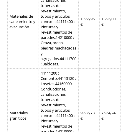
canalizaciones,
tuberías de
revestimiento,
Materiales de
tubos y artículos
1.566,95
1.295,00
saneamiento y
conexos.
44111400 :
€
€
evacuación
Pinturas y
revestimientos de
paredes.
14210000 :
Grava, arena,
piedras machacadas
y
agregados.
44111700
: Baldosas.
44111200 :
Cemento.
44113120 :
Losetas.
44160000 :
Conducciones,
canalizaciones,
tuberías de
revestimiento,
tubos y artículos
Materiales
9.636,73
7.964,24
conexos.
44111400 :
graníticos
€
€
Pinturas y
revestimientos de
paredes.
14210000 :