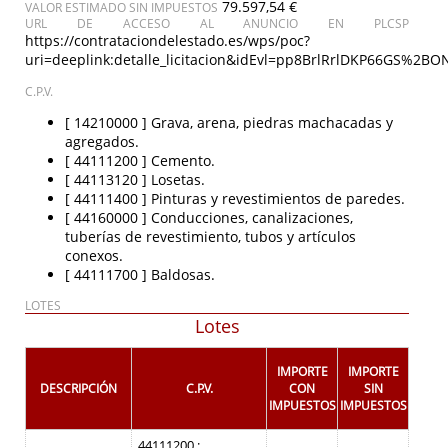
79.597,54 €
VALOR ESTIMADO SIN IMPUESTOS
URL DE ACCESO AL ANUNCIO EN PLCSP
https://contrataciondelestado.es/wps/poc?
uri=deeplink:detalle_licitacion&idEvl=pp8BrlRrlDKP66GS%2
C.P.V.
[ 14210000 ]
Grava, arena, piedras machacadas y
agregados.
[ 44111200 ]
Cemento.
[ 44113120 ]
Losetas.
[ 44111400 ]
Pinturas y revestimientos de paredes.
[ 44160000 ]
Conducciones, canalizaciones,
tuberías de revestimiento, tubos y artículos
conexos.
[ 44111700 ]
Baldosas.
LOTES
Lotes
IMPORTE
IMPORTE
DESCRIPCIÓN
C.P.V.
CON
SIN
IMPUESTOS
IMPUESTOS
44111200 :