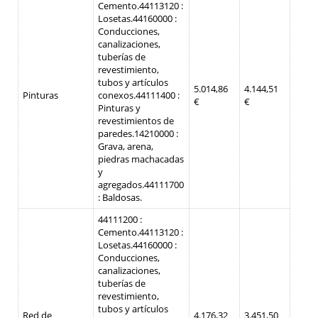
Cemento.
44113120 :
Losetas.
44160000 :
Conducciones,
canalizaciones,
tuberías de
revestimiento,
tubos y artículos
5.014,86
4.144,51
Pinturas
conexos.
44111400 :
€
€
Pinturas y
revestimientos de
paredes.
14210000 :
Grava, arena,
piedras machacadas
y
agregados.
44111700
: Baldosas.
44111200 :
Cemento.
44113120 :
Losetas.
44160000 :
Conducciones,
canalizaciones,
tuberías de
revestimiento,
tubos y artículos
Red de
4.176,32
3.451,50