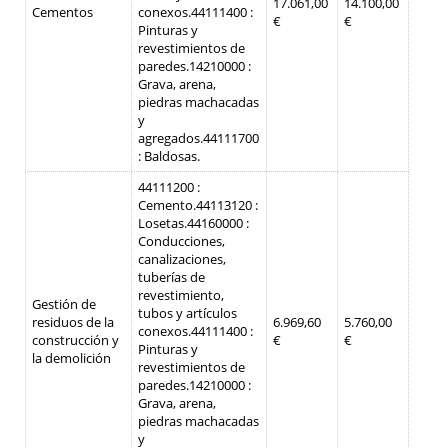
17.061,00
14.100,00
Cementos
conexos.
44111400 :
€
€
Pinturas y
revestimientos de
paredes.
14210000 :
Grava, arena,
piedras machacadas
y
agregados.
44111700
: Baldosas.
44111200 :
Cemento.
44113120 :
Losetas.
44160000 :
Conducciones,
canalizaciones,
tuberías de
revestimiento,
Gestión de
tubos y artículos
residuos de la
6.969,60
5.760,00
conexos.
44111400 :
construcción y
€
€
Pinturas y
la demolición
revestimientos de
paredes.
14210000 :
Grava, arena,
piedras machacadas
y