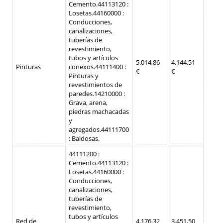
Cemento.
44113120 :
Losetas.
44160000 :
Conducciones,
canalizaciones,
tuberías de
revestimiento,
tubos y artículos
5.014,86
4.144,51
Pinturas
conexos.
44111400 :
€
€
Pinturas y
revestimientos de
paredes.
14210000 :
Grava, arena,
piedras machacadas
y
agregados.
44111700
: Baldosas.
44111200 :
Cemento.
44113120 :
Losetas.
44160000 :
Conducciones,
canalizaciones,
tuberías de
revestimiento,
tubos y artículos
Red de
4.176,32
3.451,50