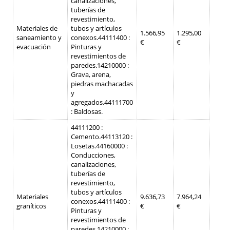
canalizaciones,
tuberías de
revestimiento,
Materiales de
tubos y artículos
1.566,95
1.295,00
saneamiento y
conexos.
44111400 :
€
€
evacuación
Pinturas y
revestimientos de
paredes.
14210000 :
Grava, arena,
piedras machacadas
y
agregados.
44111700
: Baldosas.
44111200 :
Cemento.
44113120 :
Losetas.
44160000 :
Conducciones,
canalizaciones,
tuberías de
revestimiento,
tubos y artículos
Materiales
9.636,73
7.964,24
conexos.
44111400 :
graníticos
€
€
Pinturas y
revestimientos de
paredes.
14210000 :