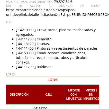
79.597,54 €
VALOR ESTIMADO SIN IMPUESTOS
URL DE ACCESO AL ANUNCIO EN PLCSP
https://contrataciondelestado.es/wps/poc?
uri=deeplink:detalle_licitacion&idEvl=pp8BrlRrlDKP66GS%2
C.P.V.
[ 14210000 ]
Grava, arena, piedras machacadas y
agregados.
[ 44111200 ]
Cemento.
[ 44113120 ]
Losetas.
[ 44111400 ]
Pinturas y revestimientos de paredes.
[ 44160000 ]
Conducciones, canalizaciones,
tuberías de revestimiento, tubos y artículos
conexos.
[ 44111700 ]
Baldosas.
LOTES
Lotes
IMPORTE
IMPORTE
DESCRIPCIÓN
C.P.V.
CON
SIN
IMPUESTOS
IMPUESTOS
44111200 :