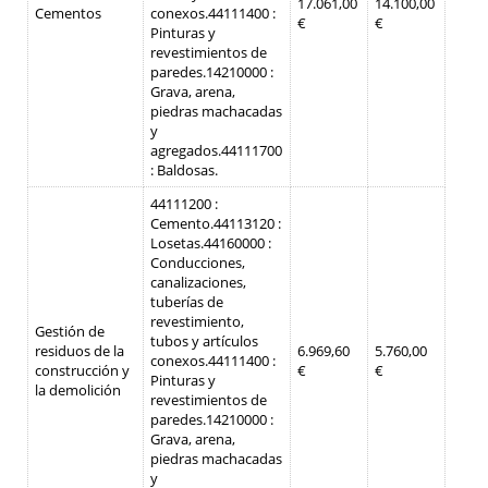
17.061,00
14.100,00
Cementos
conexos.
44111400 :
€
€
Pinturas y
revestimientos de
paredes.
14210000 :
Grava, arena,
piedras machacadas
y
agregados.
44111700
: Baldosas.
44111200 :
Cemento.
44113120 :
Losetas.
44160000 :
Conducciones,
canalizaciones,
tuberías de
revestimiento,
Gestión de
tubos y artículos
residuos de la
6.969,60
5.760,00
conexos.
44111400 :
construcción y
€
€
Pinturas y
la demolición
revestimientos de
paredes.
14210000 :
Grava, arena,
piedras machacadas
y