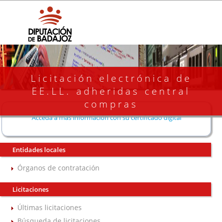
Licitación electrónica de
EE.LL. adheridas central
compras
Acceda a más información con su certificado digital
Entidades locales
Órganos de contratación
Licitaciones
Últimas licitaciones
Búsqueda de licitaciones