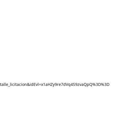
:detalle_licitacion&idEvl=x1aHZy9re7dVq4S9zvaQpQ%3D%3D