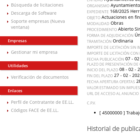
Búsqueda de licitaciones
Ayuntamiento
ORGANISMO
168/2025 Herr
EXPEDIENTE
Descarga de Software
Actuaciones en fi
OBJETO
Soporte empresas (Nueva
Obras
MODALIDAD
ventana)
Abierto Si
PROCEDIMIENTO
Ún
FORMA DE ADJUDICACIÓN
Empresas
Ordinaria
TRAMITACIÓN
IMPORTE DE LICITACIÓN SIN 
Gestionar mi empresa
IMPORTE DE LICITACIÓN CON
07 - 02
FECHA PUBLICACIÓN
PLAZO DE PRESENTACIÓN DE 
Utilidades
08 - 02 - 
INICIO DEL PLAZO
27 - 02 - 20
FIN DEL PLAZO
Verificación de documentos
2
FECHA APERTURA OFERTAS
VALOR ESTIMADO SIN IMPUE
Enlaces
URL DE ACCESO AL ANUNCIO 
Perfil de Contratante de EE.LL.
C.P.V.
Códigos FACE de EE.LL.
[ 45000000 ]
Trabaj
Historial de publi