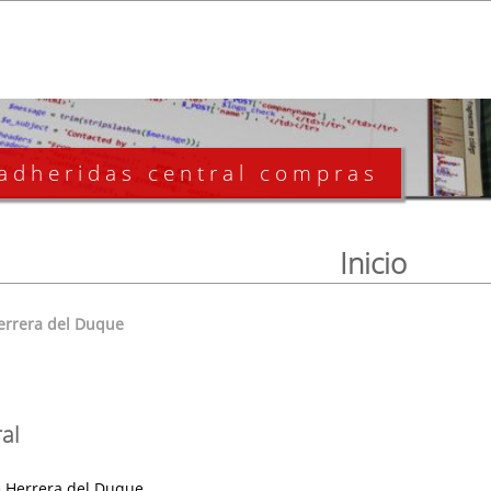
 adheridas central compras
Inicio
errera del Duque
al
 Herrera del Duque