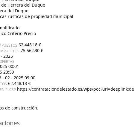
 de Herrera del Duque
era del Duque
ncas rústicas de propiedad municipal
mplificado
ico Criterio Precio
62.448,18 €
IMPUESTOS
75.562,30 €
 IMPUESTOS
 - 2025
OFERTAS
2025 00:01
25 23:59
8 - 02 - 2025 09:00
62.448,18 €
STOS
https://contrataciondelestado.es/wps/poc?uri=deeplink
EN PLCSP
os de construcción.
caciones