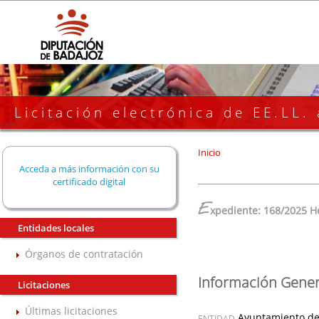
Licitación electrónica de EE.LL.
Inicio
Acceda a más información con su
certificado digital
E
xpediente: 168/2025 H
Entidades locales
Órganos de contratación
Información Gener
Licitaciones
Últimas licitaciones
Ayuntamiento de
ENTIDAD