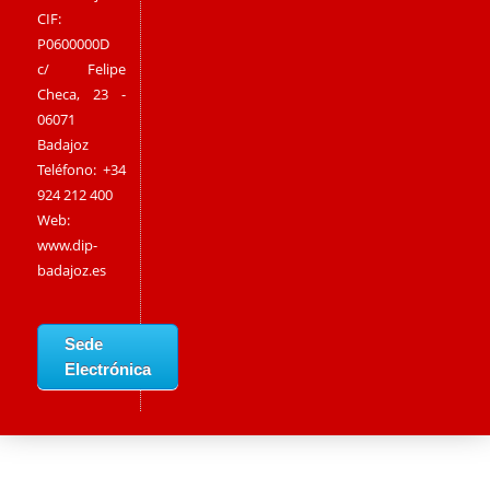
CIF:
P0600000D
c/ Felipe
Checa, 23 -
06071
Badajoz
Teléfono: +34
924 212 400
Web:
www.dip-
badajoz.es
Sede
Electrónica