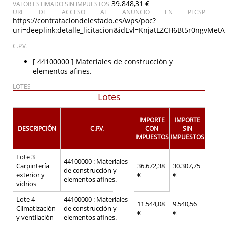
39.848,31 €
VALOR ESTIMADO SIN IMPUESTOS
URL DE ACCESO AL ANUNCIO EN PLCSP
https://contrataciondelestado.es/wps/poc?
uri=deeplink:detalle_licitacion&idEvl=KnjatLZCH6Bt5r0ngvM
C.P.V.
[ 44100000 ]
Materiales de construcción y
elementos afines.
LOTES
Lotes
IMPORTE
IMPORTE
DESCRIPCIÓN
C.P.V.
CON
SIN
IMPUESTOS
IMPUESTOS
Lote 3
44100000 : Materiales
Carpintería
36.672,38
30.307,75
de construcción y
exterior y
€
€
elementos afines.
vidrios
Lote 4
44100000 : Materiales
11.544,08
9.540,56
Climatización
de construcción y
€
€
y ventilación
elementos afines.