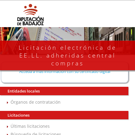
Licitación electrónica de
EE.LL. adheridas central
compras
Acceda a más información con su certificado digital
Entidades locales
Órganos de contratación
Licitaciones
Últimas licitaciones
Búsqueda de licitaciones