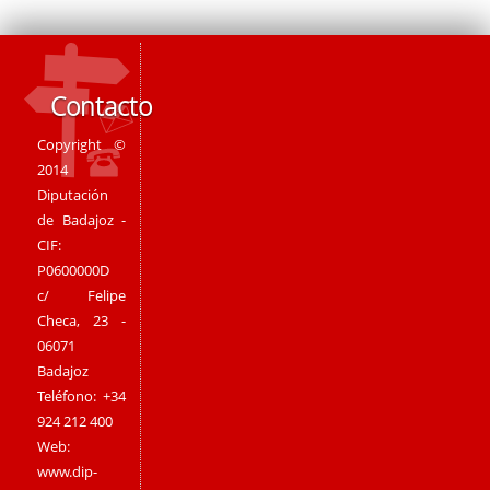
Contacto
Copyright ©
2014
Diputación
de Badajoz -
CIF:
P0600000D
c/ Felipe
Checa, 23 -
06071
Badajoz
Teléfono: +34
924 212 400
Web:
www.dip-