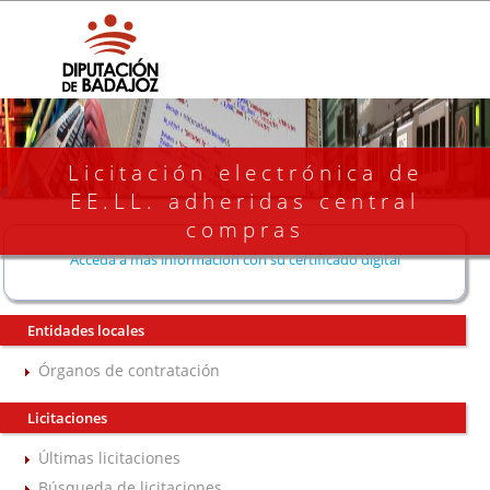
Licitación electrónica de
EE.LL. adheridas central
compras
Acceda a más información con su certificado digital
Entidades locales
Órganos de contratación
Licitaciones
Últimas licitaciones
Búsqueda de licitaciones