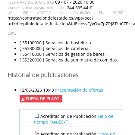
09 - 07 - 2026 10:00
FECHA APERTURA OFERTAS
244.695,44 €
VALOR ESTIMADO SIN IMPUESTOS
URL DE ACCESO AL ANUNCIO EN PLCSP
https://contrataciondelestado.es/wps/poc?
uri=deeplink:detalle_licitacion&idEvl=svFyVOw7pZRJ8Trn0ZP
C.P.V.
[ 55100000 ]
Servicios de hostelería.
[ 55330000 ]
Servicios de cafetería.
[ 55410000 ]
Servicios de gestión de bares.
[ 55320000 ]
Servicios de suministro de comidas.
Historial de publicaciones
12/06/2026 10:43
Presentación de ofertas
FUERA DE PLAZO
Acreditación de Publicación
Sello de
tiempo [XAdES-T]
Acreditación de Publicación
Datos de