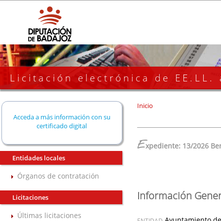
Licitación electrónica de EE.LL.
Inicio
Acceda a más información con su
certificado digital
E
xpediente: 13/2026 Be
Entidades locales
Órganos de contratación
Información Gener
Licitaciones
Últimas licitaciones
Ayuntamiento de
ENTIDAD