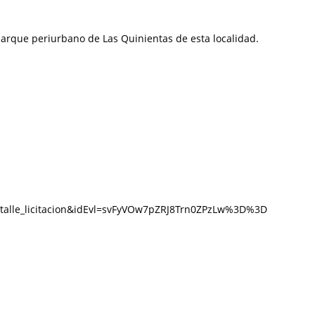
parque periurbano de Las Quinientas de esta localidad.
detalle_licitacion&idEvl=svFyVOw7pZRJ8Trn0ZPzLw%3D%3D