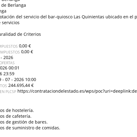
 de Berlanga
nga
otación del servicio del bar-quiosco Las Quinientas ubicado en el 
 servicios
uralidad de Criterios
0,00 €
IMPUESTOS
0,00 €
 IMPUESTOS
 - 2026
OFERTAS
2026 00:01
26 23:59
9 - 07 - 2026 10:00
244.695,44 €
STOS
https://contrataciondelestado.es/wps/poc?uri=deeplink:
EN PLCSP
ios de hostelería.
ios de cafetería.
ios de gestión de bares.
ios de suministro de comidas.