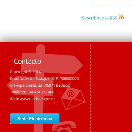
Suscribirse al RSS
Contacto
Copyright © 2014
Diputación de Badajoz - CIF: P0600000D
c/ Felipe Checa, 23 - 06071 Badajoz
Teléfono: +34 924 212 400
Web:
www.dip-badajoz.es
Sede Electrónica