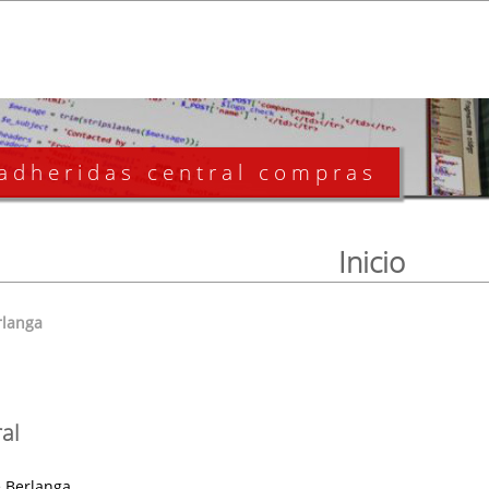
 adheridas central compras
Inicio
rlanga
al
 Berlanga