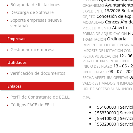
Búsqueda de licitaciones
Ayuntamiento
ORGANISMO
13/2026 Berla
EXPEDIENTE
Descarga de Software
Concesión de expl
OBJETO
Soporte empresas (Nueva
ConcesiÃ³n de
MODALIDAD
ventana)
Abierto
PROCEDIMIENTO
Pl
FORMA DE ADJUDICACIÓN
Empresas
Ordinaria
TRAMITACIÓN
IMPORTE DE LICITACIÓN SIN 
Gestionar mi empresa
IMPORTE DE LICITACIÓN CON
12 - 06
FECHA PUBLICACIÓN
PLAZO DE PRESENTACIÓN DE 
Utilidades
13 - 06 - 
INICIO DEL PLAZO
08 - 07 - 20
FIN DEL PLAZO
Verificación de documentos
0
FECHA APERTURA OFERTAS
VALOR ESTIMADO SIN IMPUE
Enlaces
URL DE ACCESO AL ANUNCIO 
Perfil de Contratante de EE.LL.
C.P.V.
Códigos FACE de EE.LL.
[ 55100000 ]
Servic
[ 55330000 ]
Servic
[ 55410000 ]
Servic
[ 55320000 ]
Servic