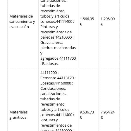
canalizaciones,
tuberías de
revestimiento,
Materiales de
tubos y artículos
1.566,95
1.295,00
saneamiento y
conexos.
44111400 :
€
€
evacuación
Pinturas y
revestimientos de
paredes.
14210000 :
Grava, arena,
piedras machacadas
y
agregados.
44111700
: Baldosas.
44111200 :
Cemento.
44113120 :
Losetas.
44160000 :
Conducciones,
canalizaciones,
tuberías de
revestimiento,
tubos y artículos
Materiales
9.636,73
7.964,24
conexos.
44111400 :
graníticos
€
€
Pinturas y
revestimientos de
paredes.
14210000 :