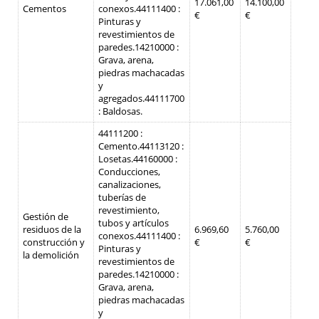
17.061,00
14.100,00
Cementos
conexos.
44111400 :
€
€
Pinturas y
revestimientos de
paredes.
14210000 :
Grava, arena,
piedras machacadas
y
agregados.
44111700
: Baldosas.
44111200 :
Cemento.
44113120 :
Losetas.
44160000 :
Conducciones,
canalizaciones,
tuberías de
revestimiento,
Gestión de
tubos y artículos
residuos de la
6.969,60
5.760,00
conexos.
44111400 :
construcción y
€
€
Pinturas y
la demolición
revestimientos de
paredes.
14210000 :
Grava, arena,
piedras machacadas
y