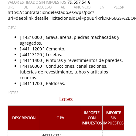
79.597,54 €
VALOR ESTIMADO SIN IMPUESTOS
URL DE ACCESO AL ANUNCIO EN PLCSP
https://contrataciondelestado.es/wps/poc?
uri=deeplink:detalle_licitacion&idEvl=pp8BrlRrlDKP66GS%2
C.P.V.
[ 14210000 ]
Grava, arena, piedras machacadas y
agregados.
[ 44111200 ]
Cemento.
[ 44113120 ]
Losetas.
[ 44111400 ]
Pinturas y revestimientos de paredes.
[ 44160000 ]
Conducciones, canalizaciones,
tuberías de revestimiento, tubos y artículos
conexos.
[ 44111700 ]
Baldosas.
LOTES
Lotes
IMPORTE
IMPORTE
DESCRIPCIÓN
C.P.V.
CON
SIN
IMPUESTOS
IMPUESTOS
44111200 :