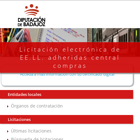
Licitación electrónica de
EE.LL. adheridas central
compras
Acceda a más información con su certificado digital
Entidades locales
Órganos de contratación
Licitaciones
Últimas licitaciones
Búsqueda de licitaciones