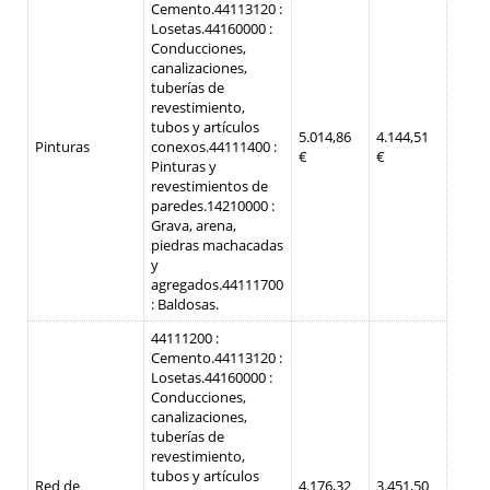
Cemento.
44113120 :
Losetas.
44160000 :
Conducciones,
canalizaciones,
tuberías de
revestimiento,
tubos y artículos
5.014,86
4.144,51
Pinturas
conexos.
44111400 :
€
€
Pinturas y
revestimientos de
paredes.
14210000 :
Grava, arena,
piedras machacadas
y
agregados.
44111700
: Baldosas.
44111200 :
Cemento.
44113120 :
Losetas.
44160000 :
Conducciones,
canalizaciones,
tuberías de
revestimiento,
tubos y artículos
Red de
4.176,32
3.451,50