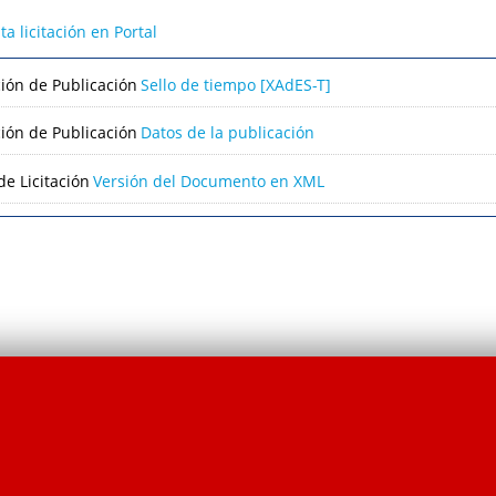
lta licitación en Portal
ción de Publicación
Sello de tiempo [XAdES-T]
ción de Publicación
Datos de la publicación
e Licitación
Versión del Documento en XML