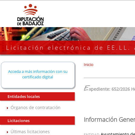
Licitación electrónica de EE.LL.
Inicio
Acceda a más información con su
certificado digital
E
xpediente: 652/2026 H
Entidades locales
Órganos de contratación
Información Gener
Licitaciones
Últimas licitaciones
Ayuntamiento de
ENTIDAD