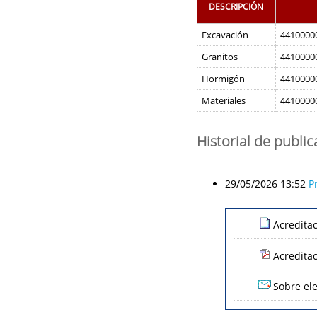
DESCRIPCIÓN
Excavación
44100000
Granitos
44100000
Hormigón
44100000
Materiales
44100000
Historial de publi
29/05/2026 13:52
P
Acredita
Acredita
Sobre ele