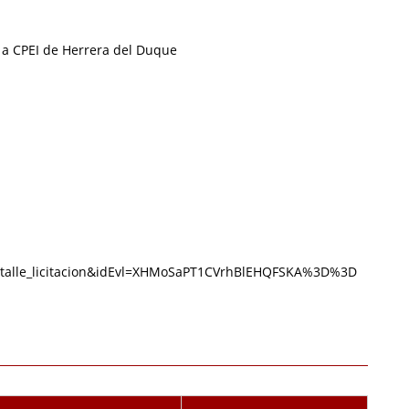
 a CPEI de Herrera del Duque
:detalle_licitacion&idEvl=XHMoSaPT1CVrhBlEHQFSKA%3D%3D