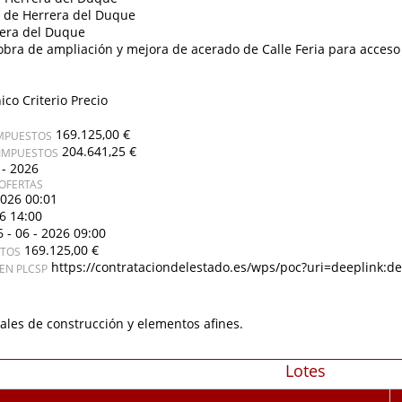
 de Herrera del Duque
era del Duque
obra de ampliación y mejora de acerado de Calle Feria para acceso
ico Criterio Precio
169.125,00 €
IMPUESTOS
204.641,25 €
 IMPUESTOS
 - 2026
OFERTAS
2026 00:01
26 14:00
6 - 06 - 2026 09:00
169.125,00 €
STOS
https://contrataciondelestado.es/wps/poc?uri=deeplink
EN PLCSP
ales de construcción y elementos afines.
Lotes