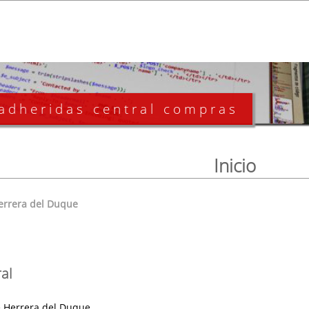
 adheridas central compras
Inicio
errera del Duque
al
 Herrera del Duque