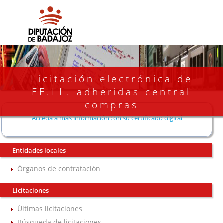
Licitación electrónica de
EE.LL. adheridas central
compras
Acceda a más información con su certificado digital
Entidades locales
Órganos de contratación
Licitaciones
Últimas licitaciones
Búsqueda de licitaciones