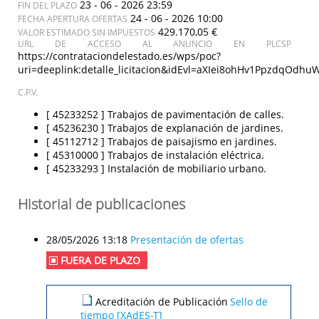
23 - 06 - 2026 23:59
FIN DEL PLAZO
24 - 06 - 2026 10:00
FECHA APERTURA OFERTAS
429.170,05 €
VALOR ESTIMADO SIN IMPUESTOS
URL DE ACCESO AL ANUNCIO EN PLCSP
https://contrataciondelestado.es/wps/poc?
uri=deeplink:detalle_licitacion&idEvl=aXIei8ohHv1PpzdqOd
C.P.V.
[ 45233252 ]
Trabajos de pavimentación de calles.
[ 45236230 ]
Trabajos de explanación de jardines.
[ 45112712 ]
Trabajos de paisajismo en jardines.
[ 45310000 ]
Trabajos de instalación eléctrica.
[ 45233293 ]
Instalación de mobiliario urbano.
Historial de publicaciones
28/05/2026 13:18
Presentación de ofertas
FUERA DE PLAZO
Acreditación de Publicación
Sello de
tiempo [XAdES-T]