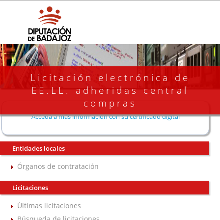
Licitación electrónica de
EE.LL. adheridas central
compras
Acceda a más información con su certificado digital
Entidades locales
Órganos de contratación
Licitaciones
Últimas licitaciones
Búsqueda de licitaciones