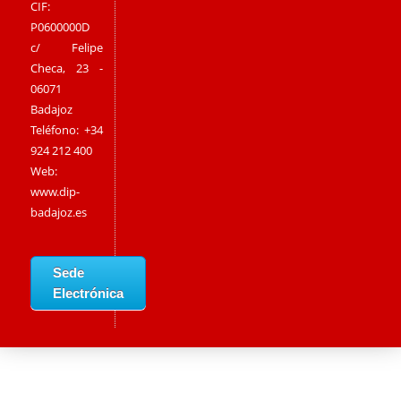
CIF:
P0600000D
c/ Felipe
Checa, 23 -
06071
Badajoz
Teléfono: +34
924 212 400
Web:
www.dip-
badajoz.es
Sede
Electrónica