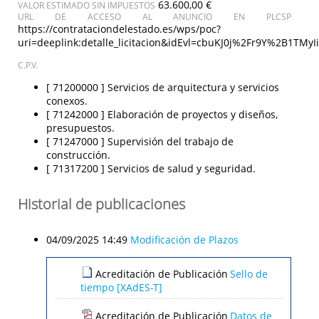
63.600,00 €
VALOR ESTIMADO SIN IMPUESTOS
URL DE ACCESO AL ANUNCIO EN PLCSP
https://contrataciondelestado.es/wps/poc?
uri=deeplink:detalle_licitacion&idEvl=cbuKJ0j%2Fr9Y%2B1T
C.P.V.
[ 71200000 ]
Servicios de arquitectura y servicios
conexos.
[ 71242000 ]
Elaboración de proyectos y diseños,
presupuestos.
[ 71247000 ]
Supervisión del trabajo de
construcción.
[ 71317200 ]
Servicios de salud y seguridad.
Historial de publicaciones
04/09/2025 14:49
Modificación de Plazos
Acreditación de Publicación
Sello de
tiempo [XAdES-T]
Acreditación de Publicación
Datos de