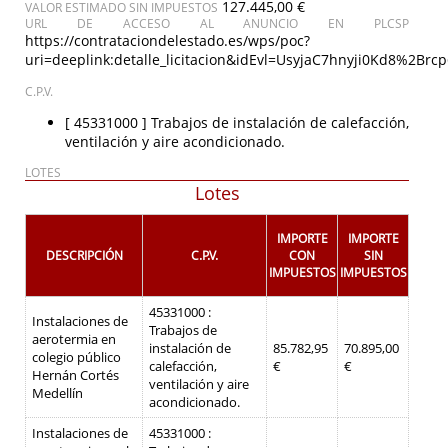
127.445,00 €
VALOR ESTIMADO SIN IMPUESTOS
URL DE ACCESO AL ANUNCIO EN PLCSP
https://contrataciondelestado.es/wps/poc?
uri=deeplink:detalle_licitacion&idEvl=UsyjaC7hnyji0Kd8%2B
C.P.V.
[ 45331000 ]
Trabajos de instalación de calefacción,
ventilación y aire acondicionado.
LOTES
Lotes
IMPORTE
IMPORTE
DESCRIPCIÓN
C.P.V.
CON
SIN
IMPUESTOS
IMPUESTOS
45331000 :
Instalaciones de
Trabajos de
aerotermia en
instalación de
85.782,95
70.895,00
colegio público
calefacción,
€
€
Hernán Cortés
ventilación y aire
Medellín
acondicionado.
Instalaciones de
45331000 :