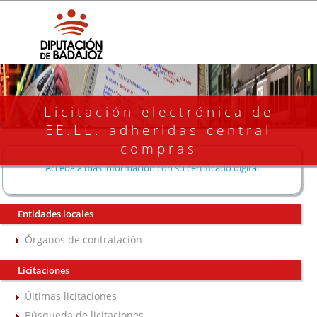
Licitación electrónica de
EE.LL. adheridas central
compras
Acceda a más información con su certificado digital
Entidades locales
Órganos de contratación
Licitaciones
Últimas licitaciones
Búsqueda de licitaciones