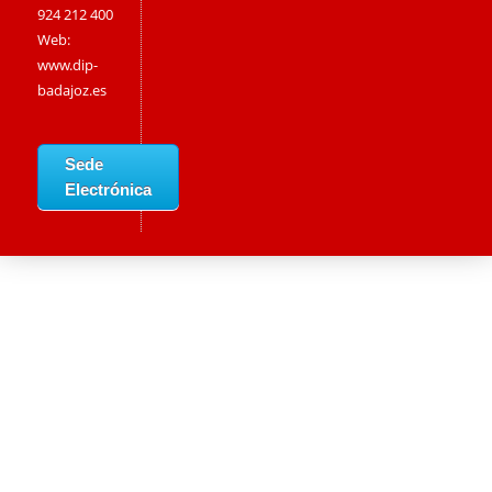
924 212 400
Web:
www.dip-
badajoz.es
Sede
Electrónica