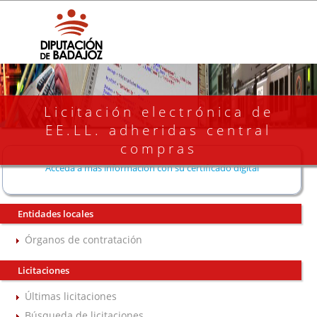
Licitación electrónica de
EE.LL. adheridas central
compras
Acceda a más información con su certificado digital
Entidades locales
Órganos de contratación
Licitaciones
Últimas licitaciones
Búsqueda de licitaciones