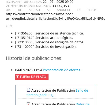
22 - 07 - 2025 09:00
FECHA APERTURA OFERTAS
33.142,35 €
VALOR ESTIMADO SIN IMPUESTOS
URL DE ACCESO AL ANUNCIO EN PLCSP
https://contrataciondelestado.es/wps/poc?
uri=deeplink:detalle_licitacion&idEvl=v1PqOXsdxRKIzo3LHN
C.P.V.
[ 71356200 ]
Servicios de asistencia técnica.
[ 71351914 ]
Servicios arqueológicos.
[ 72313000 ]
Servicios de recogida de datos.
[ 73110000 ]
Servicios de investigación.
Historial de publicaciones
04/07/2025 11:54
Presentación de ofertas
FUERA DE PLAZO
Acreditación de Publicación
Sello de
tiempo [XAdES-T]
Acreditación de Publicación
Datos de