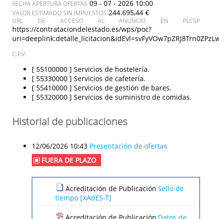
09 - 07 - 2026 10:00
FECHA APERTURA OFERTAS
244.695,44 €
VALOR ESTIMADO SIN IMPUESTOS
URL DE ACCESO AL ANUNCIO EN PLCSP
https://contrataciondelestado.es/wps/poc?
uri=deeplink:detalle_licitacion&idEvl=svFyVOw7pZRJ8Trn0ZP
C.P.V.
[ 55100000 ]
Servicios de hostelería.
[ 55330000 ]
Servicios de cafetería.
[ 55410000 ]
Servicios de gestión de bares.
[ 55320000 ]
Servicios de suministro de comidas.
Historial de publicaciones
12/06/2026 10:43
Presentación de ofertas
FUERA DE PLAZO
Acreditación de Publicación
Sello de
tiempo [XAdES-T]
Acreditación de Publicación
Datos de