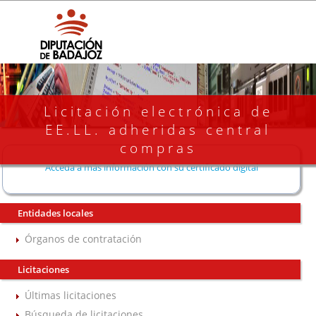
Licitación electrónica de
EE.LL. adheridas central
compras
Acceda a más información con su certificado digital
Entidades locales
Órganos de contratación
Licitaciones
Últimas licitaciones
Búsqueda de licitaciones