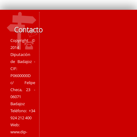
Contacto
Copyright ©
2014
Diputación
de Badajoz -
CIF:
P0600000D
c/ Felipe
Checa, 23 -
06071
Badajoz
Teléfono: +34
924 212 400
Web:
www.dip-