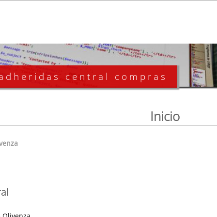
 adheridas central compras
Inicio
ivenza
al
 Olivenza