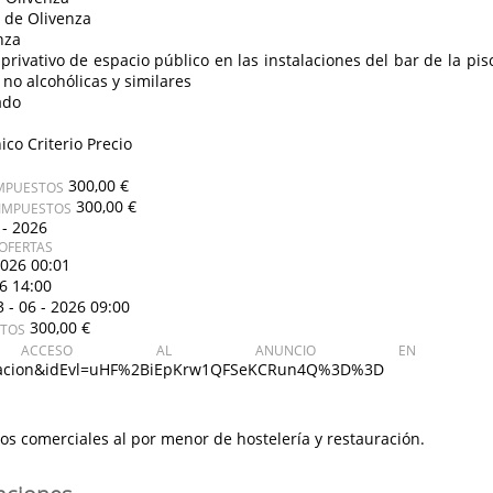
 de Olivenza
nza
rivativo de espacio público en las instalaciones del bar de la pi
no alcohólicas y similares
ado
ico Criterio Precio
300,00 €
IMPUESTOS
300,00 €
 IMPUESTOS
 - 2026
OFERTAS
2026 00:01
26 14:00
3 - 06 - 2026 09:00
300,00 €
STOS
CCESO AL ANUNCIO EN PL
icitacion&idEvl=uHF%2BiEpKrw1QFSeKCRun4Q%3D%3D
ios comerciales al por menor de hostelería y restauración.