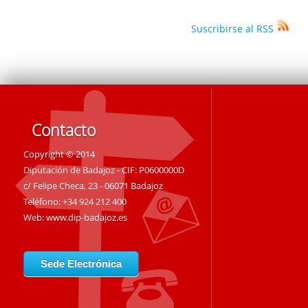
Suscribirse al RSS
Contacto
Copyright © 2014
Diputación de Badajoz - CIF: P0600000D
c/ Felipe Checa, 23 - 06071 Badajoz
Teléfono: +34 924 212 400
Web:
www.dip-badajoz.es
Sede Electrónica