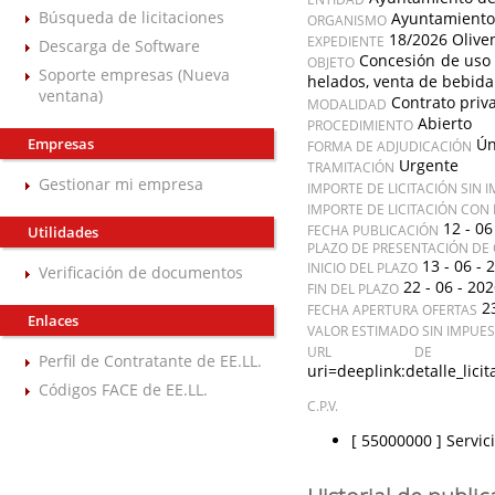
Búsqueda de licitaciones
Ayuntamiento
ORGANISMO
18/2026 Olive
EXPEDIENTE
Descarga de Software
Concesión de uso p
OBJETO
Soporte empresas (Nueva
helados, venta de bebida 
ventana)
Contrato priv
MODALIDAD
Abierto
PROCEDIMIENTO
Empresas
Ún
FORMA DE ADJUDICACIÓN
Urgente
TRAMITACIÓN
Gestionar mi empresa
IMPORTE DE LICITACIÓN SIN 
IMPORTE DE LICITACIÓN CON
12 - 06
FECHA PUBLICACIÓN
Utilidades
PLAZO DE PRESENTACIÓN DE 
13 - 06 - 
INICIO DEL PLAZO
Verificación de documentos
22 - 06 - 20
FIN DEL PLAZO
2
FECHA APERTURA OFERTAS
Enlaces
VALOR ESTIMADO SIN IMPUE
URL DE A
Perfil de Contratante de EE.LL.
uri=deeplink:detalle_l
Códigos FACE de EE.LL.
C.P.V.
[ 55000000 ]
Servic