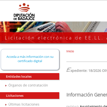
Licitación electrónica de EE.LL.
Inicio
Acceda a más información con su
certificado digital
E
xpediente: 18/2026 Ol
Entidades locales
Órganos de contratación
Información Gener
Licitaciones
Últimas licitaciones
Ayuntamiento de
ENTIDAD