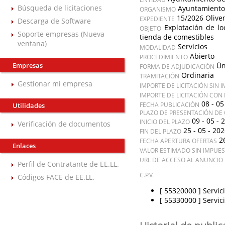
Búsqueda de licitaciones
Ayuntamiento
ORGANISMO
15/2026 Olive
EXPEDIENTE
Descarga de Software
Explotación de l
OBJETO
Soporte empresas (Nueva
tienda de comestibles
ventana)
Servicios
MODALIDAD
Abierto
PROCEDIMIENTO
Empresas
Ún
FORMA DE ADJUDICACIÓN
Ordinaria
TRAMITACIÓN
Gestionar mi empresa
IMPORTE DE LICITACIÓN SIN 
IMPORTE DE LICITACIÓN CON
08 - 05
FECHA PUBLICACIÓN
Utilidades
PLAZO DE PRESENTACIÓN DE 
09 - 05 - 
INICIO DEL PLAZO
Verificación de documentos
25 - 05 - 20
FIN DEL PLAZO
2
FECHA APERTURA OFERTAS
Enlaces
VALOR ESTIMADO SIN IMPUE
URL DE ACCESO AL ANUNCIO 
Perfil de Contratante de EE.LL.
C.P.V.
Códigos FACE de EE.LL.
[ 55320000 ]
Servic
[ 55330000 ]
Servic