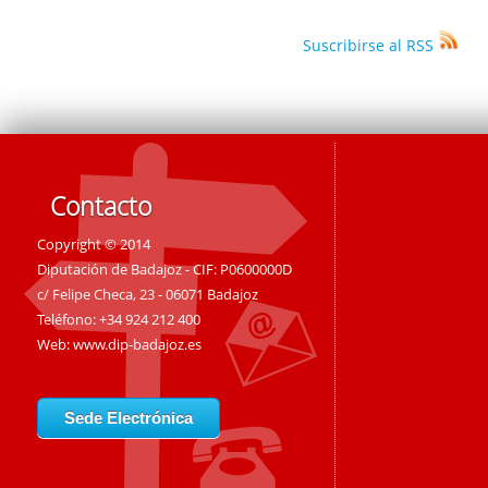
Suscribirse al RSS
Contacto
Copyright © 2014
Diputación de Badajoz - CIF: P0600000D
c/ Felipe Checa, 23 - 06071 Badajoz
Teléfono: +34 924 212 400
Web:
www.dip-badajoz.es
Sede Electrónica