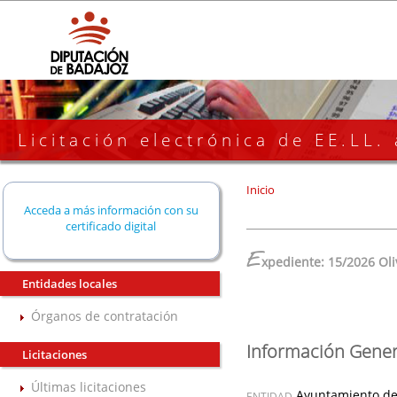
Licitación electrónica de EE.LL.
Inicio
Acceda a más información con su
certificado digital
E
xpediente: 15/2026 Ol
Entidades locales
Órganos de contratación
Información Gener
Licitaciones
Últimas licitaciones
Ayuntamiento de
ENTIDAD