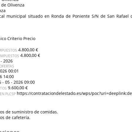
 de Olivenza
nza
ocal municipal situado en Ronda de Poniente S/N de San Rafael d
ico Criterio Precio
4.800,00 €
IMPUESTOS
4.800,00 €
 IMPUESTOS
 - 2026
OFERTAS
2026 00:01
26 14:00
6 - 05 - 2026 09:00
9.600,00 €
STOS
https://contrataciondelestado.es/wps/poc?uri=deeplink
EN PLCSP
ios de suministro de comidas.
ios de cafetería.