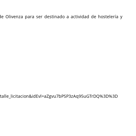
e Olivenza para ser destinado a actividad de hostelería y
:detalle_licitacion&idEvl=aZgvu7bPSP3zAq95uGTrDQ%3D%3D