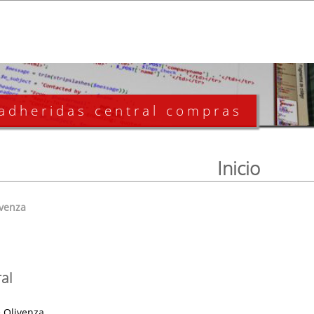
 adheridas central compras
Inicio
ivenza
al
 Olivenza