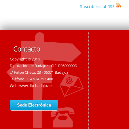
Suscribirse al RSS
Contacto
Copyright © 2014
Diputación de Badajoz - CIF: P0600000D
c/ Felipe Checa, 23 - 06071 Badajoz
Teléfono: +34 924 212 400
Web:
www.dip-badajoz.es
Sede Electrónica