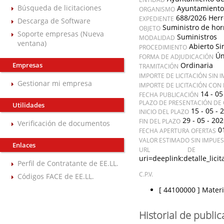
Búsqueda de licitaciones
Ayuntamiento
ORGANISMO
688/2026 Herr
EXPEDIENTE
Descarga de Software
Suministro de hor
OBJETO
Soporte empresas (Nueva
Suministros
MODALIDAD
ventana)
Abierto Si
PROCEDIMIENTO
Ún
FORMA DE ADJUDICACIÓN
Empresas
Ordinaria
TRAMITACIÓN
IMPORTE DE LICITACIÓN SIN 
Gestionar mi empresa
IMPORTE DE LICITACIÓN CON
14 - 05
FECHA PUBLICACIÓN
PLAZO DE PRESENTACIÓN DE 
Utilidades
15 - 05 - 
INICIO DEL PLAZO
29 - 05 - 20
FIN DEL PLAZO
Verificación de documentos
0
FECHA APERTURA OFERTAS
VALOR ESTIMADO SIN IMPUE
Enlaces
URL DE A
uri=deeplink:detalle_l
Perfil de Contratante de EE.LL.
C.P.V.
Códigos FACE de EE.LL.
[ 44100000 ]
Materi
Historial de publi