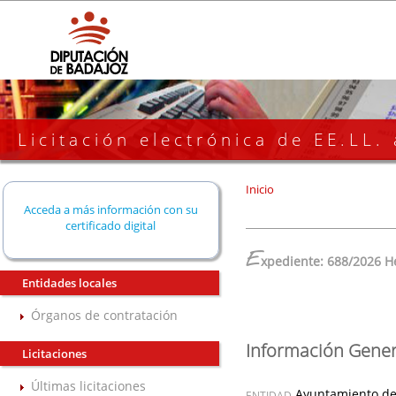
Licitación electrónica de EE.LL.
Inicio
Acceda a más información con su
certificado digital
E
xpediente: 688/2026 H
Entidades locales
Órganos de contratación
Información Gener
Licitaciones
Últimas licitaciones
Ayuntamiento de
ENTIDAD