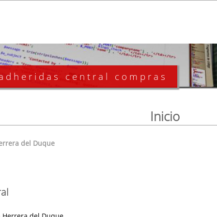
 adheridas central compras
Inicio
errera del Duque
al
 Herrera del Duque