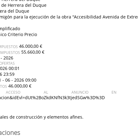
 de Herrera del Duque
era del Duque
migón para la ejecución de la obra "Accesibilidad Avenida de Extr
mplificado
ico Criterio Precio
46.000,00 €
IMPUESTOS
55.660,00 €
 IMPUESTOS
 - 2026
OFERTAS
2026 00:01
26 23:59
1 - 06 - 2026 09:00
46.000,00 €
STOS
CCESO AL ANUNCIO EN PL
icitacion&idEvl=dUt%2BoZkdKNfN3k3tjedSGw%3D%3D
ales de construcción y elementos afines.
caciones