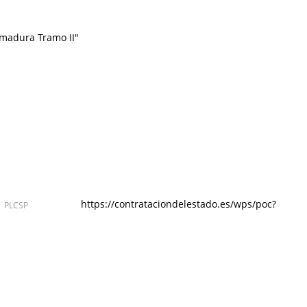
emadura Tramo II"
https://contrataciondelestado.es/wps/poc?
CSP