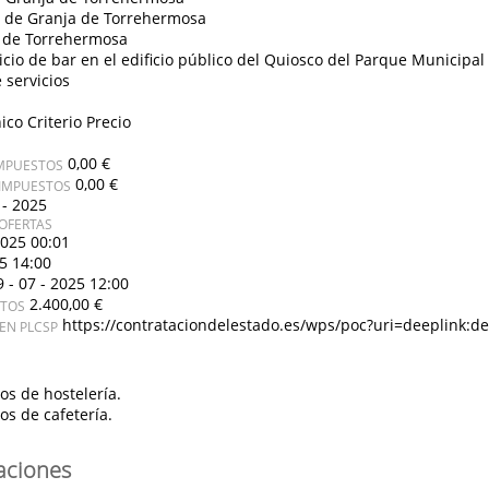
 de Granja de Torrehermosa
 de Torrehermosa
icio de bar en el edificio público del Quiosco del Parque Municipa
 servicios
ico Criterio Precio
0,00 €
IMPUESTOS
0,00 €
 IMPUESTOS
 - 2025
OFERTAS
2025 00:01
25 14:00
9 - 07 - 2025 12:00
2.400,00 €
STOS
https://contrataciondelestado.es/wps/poc?uri=deeplink
EN PLCSP
ios de hostelería.
ios de cafetería.
caciones