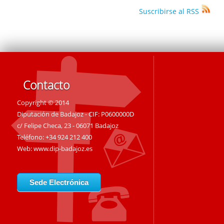
Suscribirse al RSS
Contacto
Copyright © 2014
Diputación de Badajoz - CIF: P0600000D
c/ Felipe Checa, 23 - 06071 Badajoz
Teléfono: +34 924 212 400
Web:
www.dip-badajoz.es
Sede Electrónica