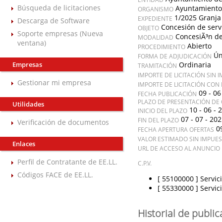
Búsqueda de licitaciones
Ayuntamiento
ORGANISMO
1/2025 Granja
EXPEDIENTE
Descarga de Software
Concesión de serv
OBJETO
Soporte empresas (Nueva
ConcesiÃ³n de
MODALIDAD
ventana)
Abierto
PROCEDIMIENTO
Ún
FORMA DE ADJUDICACIÓN
Empresas
Ordinaria
TRAMITACIÓN
IMPORTE DE LICITACIÓN SIN 
Gestionar mi empresa
IMPORTE DE LICITACIÓN CON
09 - 06
FECHA PUBLICACIÓN
PLAZO DE PRESENTACIÓN DE 
Utilidades
10 - 06 - 
INICIO DEL PLAZO
07 - 07 - 20
FIN DEL PLAZO
Verificación de documentos
0
FECHA APERTURA OFERTAS
VALOR ESTIMADO SIN IMPUE
Enlaces
URL DE ACCESO AL ANUNCIO 
Perfil de Contratante de EE.LL.
C.P.V.
Códigos FACE de EE.LL.
[ 55100000 ]
Servic
[ 55330000 ]
Servic
Historial de publi