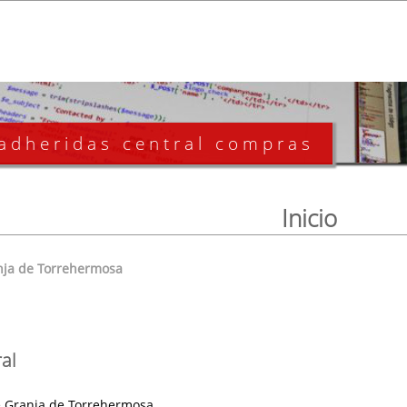
 adheridas central compras
Inicio
nja de Torrehermosa
al
 Granja de Torrehermosa