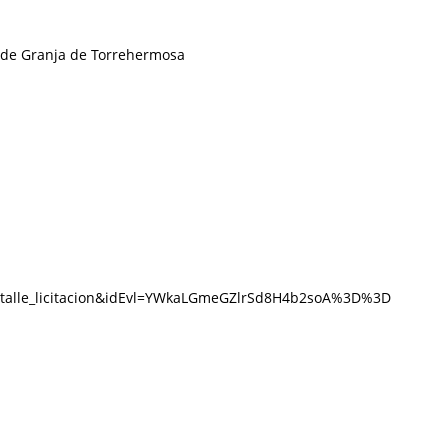
l de Granja de Torrehermosa
:detalle_licitacion&idEvl=YWkaLGmeGZlrSd8H4b2soA%3D%3D