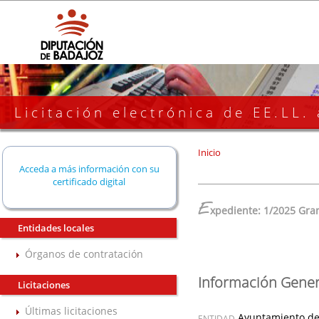
Licitación electrónica de EE.LL.
Inicio
Acceda a más información con su
certificado digital
E
xpediente: 1/2025 Gra
Entidades locales
Órganos de contratación
Información Gener
Licitaciones
Últimas licitaciones
Ayuntamiento de
ENTIDAD