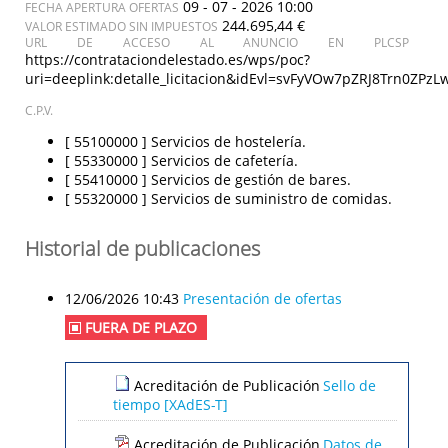
09 - 07 - 2026 10:00
FECHA APERTURA OFERTAS
244.695,44 €
VALOR ESTIMADO SIN IMPUESTOS
URL DE ACCESO AL ANUNCIO EN PLCSP
https://contrataciondelestado.es/wps/poc?
uri=deeplink:detalle_licitacion&idEvl=svFyVOw7pZRJ8Trn0ZP
C.P.V.
[ 55100000 ]
Servicios de hostelería.
[ 55330000 ]
Servicios de cafetería.
[ 55410000 ]
Servicios de gestión de bares.
[ 55320000 ]
Servicios de suministro de comidas.
Historial de publicaciones
12/06/2026 10:43
Presentación de ofertas
FUERA DE PLAZO
Acreditación de Publicación
Sello de
tiempo [XAdES-T]
Acreditación de Publicación
Datos de