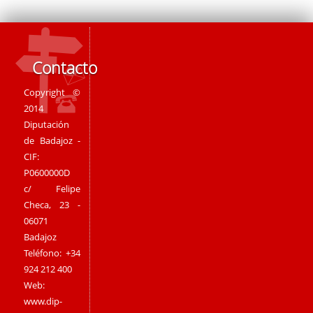
Contacto
Copyright ©
2014
Diputación
de Badajoz -
CIF:
P0600000D
c/ Felipe
Checa, 23 -
06071
Badajoz
Teléfono: +34
924 212 400
Web:
www.dip-