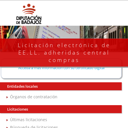
Licitación electrónica de
EE.LL. adheridas central
compras
Acceda a más información con su certificado digital
Entidades locales
Órganos de contratación
Licitaciones
Últimas licitaciones
Búsqueda de licitaciones